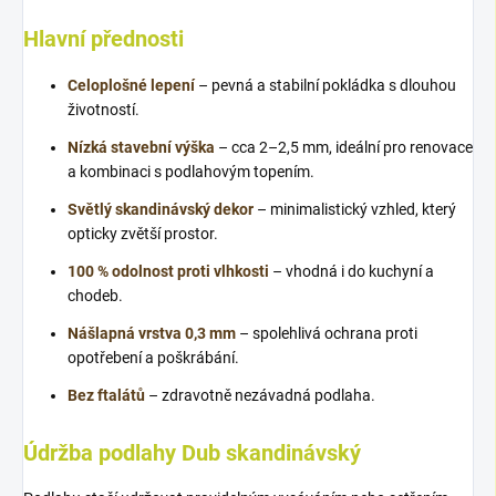
Hlavní přednosti
Celoplošné lepení
– pevná a stabilní pokládka s dlouhou
životností.
Nízká stavební výška
– cca 2–2,5 mm, ideální pro renovace
a kombinaci s podlahovým topením.
Světlý skandinávský dekor
– minimalistický vzhled, který
opticky zvětší prostor.
100 % odolnost proti vlhkosti
– vhodná i do kuchyní a
chodeb.
Nášlapná vrstva 0,3 mm
– spolehlivá ochrana proti
opotřebení a poškrábání.
Bez ftalátů
– zdravotně nezávadná podlaha.
Údržba podlahy Dub skandinávský