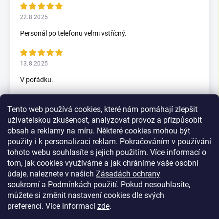
22.8.2025
Personál po telefonu velmi vstřícný.
13.8.2025
V pořádku.
Tento web používá cookies, které nám pomáhají zlepšit
5.7.2025
uživatelskou zkušenost, analyzovat provoz a přizpůsobit
Skvělý rychlax
obsah a reklamy na míru. Některé cookies mohou být
použity i k personalizaci reklam. Pokračováním v používání
tohoto webu souhlasíte s jejich použitím. Více informací o
tom, jak cookies využíváme a jak chráníme vaše osobní
Zobrazit další hodnocení
údaje, naleznete v našich
Zásadách ochrany
soukromí
a
Podmínkách použití
. Pokud nesouhlasíte,
můžete si změnit nastavení cookies dle svých
preferencí.
Více informací
zde
.