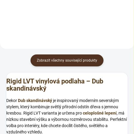
vinyl floor na MDF jádru. Lišta je
silanové lepidlo o hmotnosti 8 kg,
dodávána vždy v dekoru
určené pro vinylové lepené
konkrétní podlahy, takže
podlahy. Tato chemie-lepidla na
dokonale ladí s vybraným
podlahy je vhodná na podklad:
dekorem vinylové krytiny Rigid.
beton, asfalt, osb...
Zobrazit všechny související produkty
Rigid LVT vinylová podlaha – Dub
skandinávský
Dekor
Dub skandinávský
je inspirovaný moderním severským
stylem, který kombinuje světlý přírodní odstín dřeva s jemnou
kresbou. Rigid LVT varianta je určena pro
celoplošné lepení
, má
nízkou stavební výšku a výbornou rozměrovou stabilitu. Perfektní
volba pro interiéry, kde chcete docílit čistého, světlého a
vzdušného vzhledu.