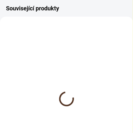
Související produkty
SKLADEM
SKLADEM
Rigid SPC vinyl floor
Bona Quantum LVT
obvodová lišta Dub
lepidlo na vinylové
skandinávský 9480
podlahy 8kg
324 Kč
2 783 Kč
268 Kč bez DPH
2 300 Kč bez DPH
Do košíku
Do košíku
Originální podlahová lišta Rigid
Bona Quantum LVT je 1 složkové,