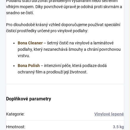
Podlahu stačí udržovat pravidelným vysáváním nebo setřením
vlhkým mopem. Díky povrchové úpravě je odolná proti skvrnám a
snadno se čistí.
Pro dlouhodobě krásný vzhled doporučujeme používat speciální
čisticí prostředky určené pro vinylové podlahy:
Bona Cleaner
– šetrný čistič na vinylové a laminátové
podlahy, který nezanechává šmouhy a chrání povrchovou
vrstvu.
Bona Polish
– intenzivní péče, která podlaze dodá
ochranný film a prodlouží její životnost.
Doplňkové parametry
Kategorie
:
Vinylové lepené
Hmotnost
:
3.5 kg