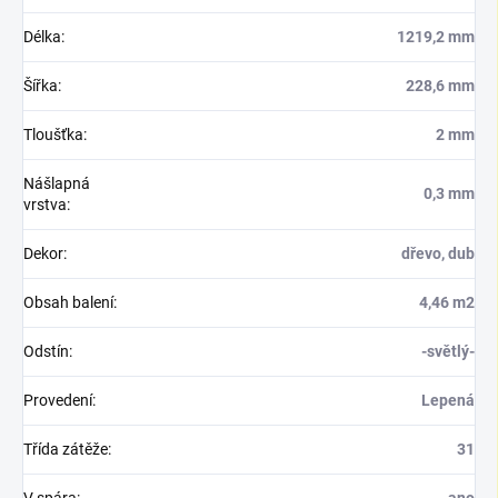
Délka
:
1219,2 mm
Šířka
:
228,6 mm
Tloušťka
:
2 mm
Nášlapná
0,3 mm
vrstva
:
Dekor
:
dřevo, dub
Obsah balení
:
4,46 m2
Odstín
:
-světlý-
Provedení
:
Lepená
Třída zátěže
:
31