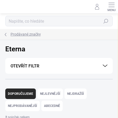
Přejít
na
obsah
Hledat
Prodávané značky
Eterna
OTEVŘÍT FILTR
Ř
a
DOPORUČUJEME
NEJLEVNĚJŠÍ
NEJDRAŽŠÍ
z
e
NEJPRODÁVANĚJŠÍ
ABECEDNĚ
n
í
2
položek celkem