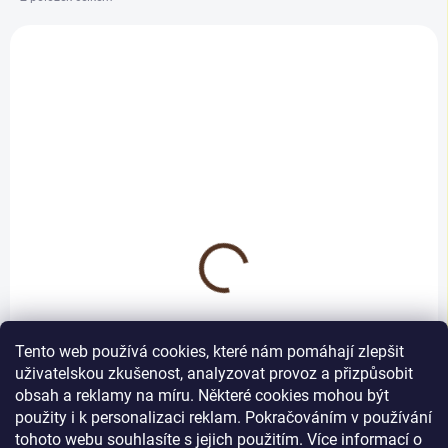
p
V
r
ý
o
p
d
i
u
s
k
p
t
r
ů
o
d
NA DOTAZ
NA DOTAZ
u
Eterna Dub Select
Eterna Dub Country
k
t
194 Kč
194 Kč
/ ks
/ ks
ů
160 Kč bez DPH
160 Kč bez DPH
Do košíku
Do košíku
Tento web používá cookies, které nám pomáhají zlepšit
uživatelskou zkušenost, analyzovat provoz a přizpůsobit
Tyto soklové lišty jsou se
Tyto soklové lišty jsou se
obsah a reklamy na míru. Některé cookies mohou být
svou jedinečnou kvalitou a s
svou jedinečnou kvalitou a s
použity i k personalizaci reklam. Pokračováním v používání
dekorativní brilancí.
dekorativní brilancí.
tohoto webu souhlasíte s jejich použitím. Více informací o