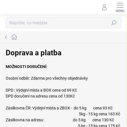
Přejít
na
obsah
Hledat
Domů
Doprava a platba
MOŽNOSTI DORUČENÍ:
Osobní odběr: Zdarma pro všechny objednávky
DPD : Výdejní místa a BOX cena od 69 Kč
DPD doručení na adresu cena od 130Kč
Zásilkovna ČR: Výdejní místa a ZBOX - do 5 kg cena 93 Kč
5kg - 15 kg cena 163 Kč
Zásilkovna na adresu: do 5 kg cena 130 Kč
5 kg - 15 kg cena 175 Kč