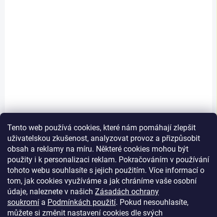
1 422 Kč
/ balení
1 175 Kč bez DPH
Měrná
1 422 Kč / 1 m2
cena:
Do košíku
Koberec Colored má jasné a
zářivé barvy , kterými uděláte
radost vašim dětem.
Tento web používá cookies, které nám pomáhají zlepšit
uživatelskou zkušenost, analyzovat provoz a přizpůsobit
obsah a reklamy na míru. Některé cookies mohou být
použity i k personalizaci reklam. Pokračováním v používání
Načíst 1 další
tohoto webu souhlasíte s jejich použitím. Více informací o
tom, jak cookies využíváme a jak chráníme vaše osobní
1
2
O
S
údaje, naleznete v našich
Zásadách ochrany
v
t
10
položek celkem
soukromí
a
Podmínkách použití
. Pokud nesouhlasíte,
l
r
můžete si změnit nastavení cookies dle svých
Nahoru
á