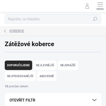
Přejít
na
obsah
Hledat
KOBERCE
Zátěžové koberce
Ř
a
DOPORUČUJEME
NEJLEVNĚJŠÍ
NEJDRAŽŠÍ
z
e
NEJPRODÁVANĚJŠÍ
ABECEDNĚ
n
í
10
položek celkem
p
r
OTEVŘÍT FILTR
o