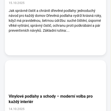
15.10.2025
Jak správně čistit a chránit dřevěné podlahy: jednoduchý
návod pro každý domov Dřevěná podlaha vydrží krásná roky,
když má pravidelnou, šetrnou údržbu: suché čištění, úsporné
vlhké vytírání, správný čistič, ochranu proti poškrábání a pár
preventivních návyků. Základní rutina:...
Vinylové podlahy a schody – moderní volba pro
každý interiér
14.10.2025