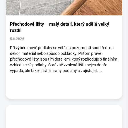
s
č
l
á
Přechodové lišty – malý detail, který udělá velký
n
rozdíl
k
5.6.2026
ů
Při výběru nové podlahy se většina pozornosti soustředí na
dekor, materiál nebo způsob pokládky. Přitom právě
přechodové lišty jsou tím detailem, který rozhoduje o finálním
vzhledu celé podlahy. Správně zvolená lišta nejen dobře
vypadá, ale také chrání hrany podlahy a zajišťuje b...