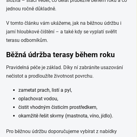
složitá – stačí vědět, co dělat průběžně během roku a co
jednou ročně důkladně.
V tomto článku vám ukážeme, jak na běžnou údržbu i
jarní hloubkové čištění – a také kdy se vyplatí svěřit
terasu odborníkům.
Běžná údržba terasy během roku
Pravidelná péče je základ. Díky ní zabráníte usazování
nečistot a prodloužíte životnost povrchu.
zametat prach, listí a pyl,
oplachovat vodou,
čistit vhodným čisticím prostředkem,
okamžitě řešit skvrny (mastnota, víno, jídlo).
Pro běžnou údržbu doporučujeme vybírat z nabídky