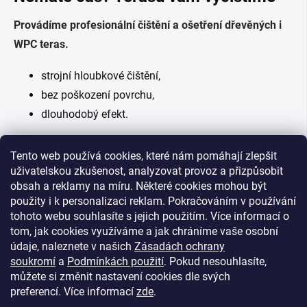
Provádíme profesionální čištění a ošetření dřevěných i
WPC teras.
strojní hloubkové čištění,
bez poškození povrchu,
dlouhodobý efekt.
Kontaktujte nás
zde
nebo na telefonním čísle +420 776
Tento web používá cookies, které nám pomáhají zlepšit
740 030
uživatelskou zkušenost, analyzovat provoz a přizpůsobit
obsah a reklamy na míru. Některé cookies mohou být
Akce WOCA – výhodný set na údržbu
použity i k personalizaci reklam. Pokračováním v používání
tohoto webu souhlasíte s jejich použitím. Více informací o
Využijte naši akční nabídku na produkty WOCA:
tom, jak cookies využíváme a jak chráníme vaše osobní
údaje, naleznete v našich
Zásadách ochrany
soukromí
a
Podmínkách použití
. Pokud nesouhlasíte,
můžete si změnit nastavení cookies dle svých
preferencí.
Více informací
zde
.