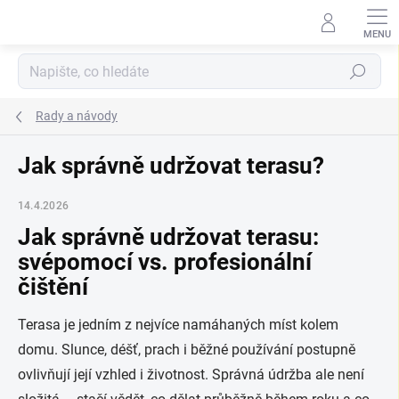
Přejít
na
obsah
Hledat
Rady a návody
Jak správně udržovat terasu?
14.4.2026
Jak správně udržovat terasu:
svépomocí vs. profesionální
čištění
Terasa je jedním z nejvíce namáhaných míst kolem
domu. Slunce, déšť, prach i běžné používání postupně
ovlivňují její vzhled i životnost. Správná údržba ale není