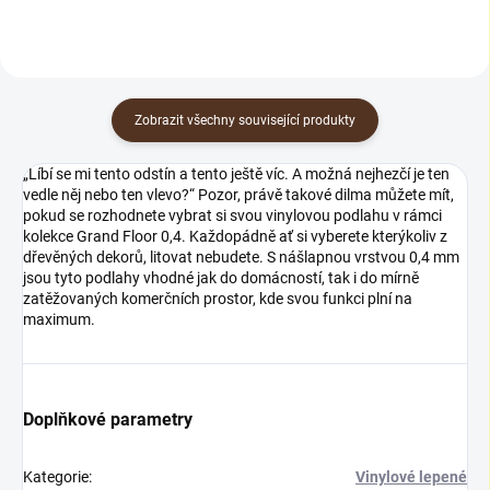
Zobrazit všechny související produkty
„Líbí se mi tento odstín a tento ještě víc. A možná nejhezčí je ten
vedle něj nebo ten vlevo?“ Pozor, právě takové dilma můžete mít,
pokud se rozhodnete vybrat si svou vinylovou podlahu v rámci
kolekce Grand Floor 0,4. Každopádně ať si vyberete kterýkoliv z
dřevěných dekorů, litovat nebudete. S nášlapnou vrstvou 0,4 mm
jsou tyto podlahy vhodné jak do domácností, tak i do mírně
zatěžovaných komerčních prostor, kde svou funkci plní na
maximum.
Doplňkové parametry
Kategorie
:
Vinylové lepené