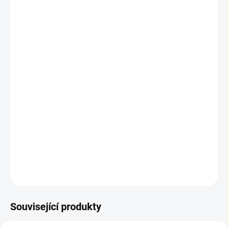
📦 Výpočet balení a ceny
Zadejte požadovanou plochu v m². Do košíku se vkládají
m² v násobcích obsahu balení.
📦 Počet balení:
1
📏 Plocha k objednání:
3,59 m²
💰 Celková cena:
2 807,38 Kč
🛒 Do košíku se vkládají
m²
po
3,59 m²
(násobky balení).
DETAILNÍ INFORMACE
ZEPTAT SE
Související produkty