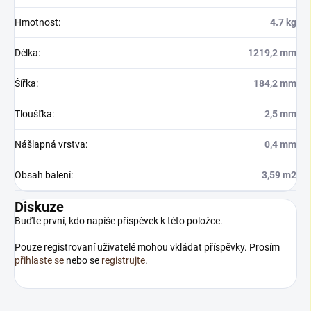
Hmotnost
:
4.7 kg
Délka
:
1219,2 mm
Šířka
:
184,2 mm
Tloušťka
:
2,5 mm
Nášlapná vrstva
:
0,4 mm
Obsah balení
:
3,59 m2
Diskuze
Buďte první, kdo napíše příspěvek k této položce.
Pouze registrovaní uživatelé mohou vkládat příspěvky. Prosím
přihlaste se
nebo se
registrujte
.