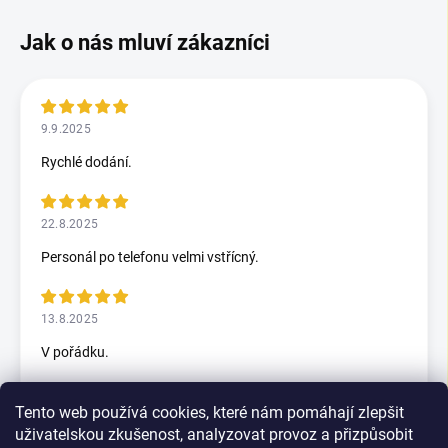
9.9.2025
Rychlé dodání.
22.8.2025
Personál po telefonu velmi vstřícný.
13.8.2025
V pořádku.
Tento web používá cookies, které nám pomáhají zlepšit
5.7.2025
uživatelskou zkušenost, analyzovat provoz a přizpůsobit
Skvělý rychlax