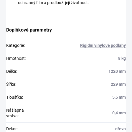
ochranný film a prodlouží její životnost.
Doplňkové parametry
Kategorie
:
Rigidní vinylové podlahy
Hmotnost
:
8 kg
Délka
:
1220 mm
Šířka
:
229 mm
Tloušťka
:
5,5 mm
Nášlapná
0,4 mm
vrstva
:
Dekor
:
dřevo