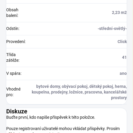
Obsah
2,23 m2
balení
:
Odstín
:
-střední-světlý-
Provedení
:
Click
Třída
41
zátěže
:
V spára
:
ano
bytové domy, obývací pokoj, dětský pokoj, herna,
Vhodné
koupelna, prodejny, ložnice, pracovna, kancelářské
pro
:
prostory
Diskuze
Buďte první, kdo napíše příspěvek k této položce.
Pouze registrovaní uživatelé mohou vkládat příspěvky. Prosím