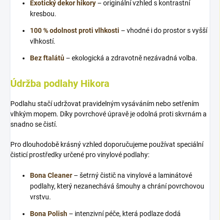
Exotický dekor hikory
– originální vzhled s kontrastní
kresbou.
100 % odolnost proti vlhkosti
– vhodné i do prostor s vyšší
vlhkostí.
Bez ftalátů
– ekologická a zdravotně nezávadná volba.
Údržba podlahy Hikora
Podlahu stačí udržovat pravidelným vysáváním nebo setřením
vlhkým mopem. Díky povrchové úpravě je odolná proti skvrnám a
snadno se čistí.
Pro dlouhodobě krásný vzhled doporučujeme používat speciální
čisticí prostředky určené pro vinylové podlahy:
Bona Cleaner
– šetrný čistič na vinylové a laminátové
podlahy, který nezanechává šmouhy a chrání povrchovou
vrstvu.
Bona Polish
– intenzivní péče, která podlaze dodá