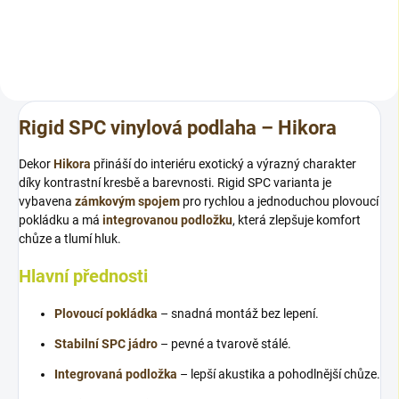
dokonale ladí s vybraným
dekorem vinylové krytiny Rigid.
Rigid SPC vinylová podlaha – Hikora
Dekor
Hikora
přináší do interiéru exotický a výrazný charakter
díky kontrastní kresbě a barevnosti. Rigid SPC varianta je
vybavena
zámkovým spojem
pro rychlou a jednoduchou plovoucí
pokládku a má
integrovanou podložku
, která zlepšuje komfort
chůze a tlumí hluk.
Hlavní přednosti
Plovoucí pokládka
– snadná montáž bez lepení.
Stabilní SPC jádro
– pevné a tvarově stálé.
Integrovaná podložka
– lepší akustika a pohodlnější chůze.