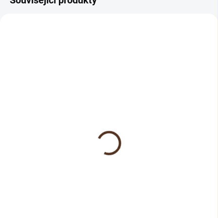
Související produkty
SKLADEM
Rigid SPC vinyl floor
obvodová lišta Hikora
346 Kč
286 Kč bez DPH
Do košíku
Originální podlahová lišta Rigid
vinyl floor na MDF jádru. Lišta je
dodávána vždy v dekoru
konkrétní podlahy, takže