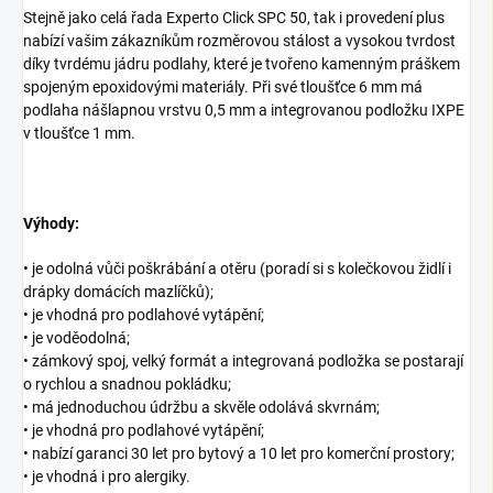
Stejně jako celá řada Experto Click SPC 50, tak i provedení plus
nabízí vašim zákazníkům rozměrovou stálost a vysokou tvrdost
díky tvrdému jádru podlahy, které je tvořeno kamenným práškem
spojeným epoxidovými materiály. Při své tloušťce 6 mm má
podlaha nášlapnou vrstvu 0,5 mm a integrovanou podložku IXPE
v tloušťce 1 mm.
Výhody:
• je odolná vůči poškrábání a otěru (poradí si s kolečkovou židlí i
drápky domácích mazlíčků);
• je vhodná pro podlahové vytápění;
• je voděodolná;
• zámkový spoj, velký formát a integrovaná podložka se postarají
o rychlou a snadnou pokládku;
• má jednoduchou údržbu a skvěle odolává skvrnám;
• je vhodná pro podlahové vytápění;
• nabízí garanci 30 let pro bytový a 10 let pro komerční prostory;
• je vhodná i pro alergiky.