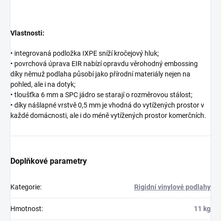
Vlastnosti:
• integrovaná podložka IXPE sníží kročejový hluk;
• povrchová úprava EIR nabízí opravdu věrohodný embossing
díky němuž podlaha působí jako přírodní materiály nejen na
pohled, ale i na dotyk;
• tloušťka 6 mm a SPC jádro se starají o rozměrovou stálost;
• díky nášlapné vrstvě 0,5 mm je vhodná do vytížených prostor v
každé domácnosti, ale i do méně vytížených prostor komerčních.
Doplňkové parametry
Kategorie
:
Rigidní vinylové podlahy
Hmotnost
:
11 kg