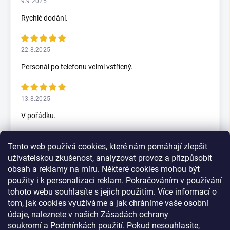
9.9.2025
Rychlé dodání.
22.8.2025
Personál po telefonu velmi vstřícný.
13.8.2025
V pořádku.
Tento web používá cookies, které nám pomáhají zlepšit
5.7.2025
uživatelskou zkušenost, analyzovat provoz a přizpůsobit
Skvělý rychlax
obsah a reklamy na míru. Některé cookies mohou být
použity i k personalizaci reklam. Pokračováním v používání
tohoto webu souhlasíte s jejich použitím. Více informací o
tom, jak cookies využíváme a jak chráníme vaše osobní
Zobrazit další hodnocení
údaje, naleznete v našich
Zásadách ochrany
soukromí
a
Podmínkách použití
. Pokud nesouhlasíte,