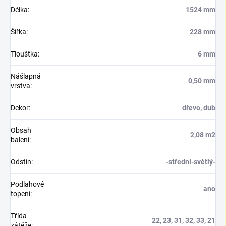
Délka
:
1524 mm
Šířka
:
228 mm
Tloušťka
:
6 mm
Nášlapná
0,50 mm
vrstva
:
Dekor
:
dřevo, dub
Obsah
2,08 m2
balení
:
Odstín
:
-střední-světlý-
Podlahové
ano
topení
:
Třída
22, 23, 31, 32, 33, 21
zátěže
: