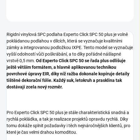
ZEPTAT SE
Rigidní vinylová SPC podlaha Experto Click SPC 50
plus
je volně
pokládanou podlahou v dílcích, která se vyznačuje kvalitními
zámky a integrovanou podložkou IXPE. Tento model se vyznačuje
vyšší odolností vůči poškrábání, a to díky pořádné nášlapné
vrstvě 0,5 mm.
Od Experto Click SPC 50 se řada plus odlišuje
ještě větším formátem, a hlavně aplikovanou technikou
povrchové úpravy EIR, díky níž ražba dokonale kopíruje detaily
tištěné dekorační fólie. Každý suk, letokruh a prasklina tak
dostávají zcela nový rozměr.
Pro Experto Click SPC 50
plus
je stále charakteristická snadná a
rychlá pokládka, a tak je realizace projektů opravdu rychlá. Díky
tomu dokáže splnit požadavky i těch nejnáročnějších klientů, pro
které je čas velmi drahou komoditou.