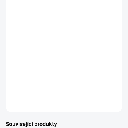
📦 Výpočet balení a ceny
Zadejte požadovanou plochu v m². Do košíku se vkládají
m², ale vždy v násobcích obsahu balení.
📦 Počet balení:
1
📏 Plocha k objednání:
2,63 m²
💰 Celková cena:
3 994,97 Kč
🛒 Do košíku se vkládají
m²
po
2,63 m²
(násobky balení).
DETAILNÍ INFORMACE
ZEPTAT SE
Související produkty