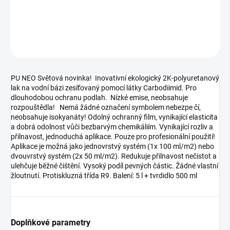
lak na vodní bázi zesíťovaný pomocí látky Carbodiimid.
DETAILNÍ INFORMACE
ZEPTAT SE
PU NEO Světová novinka! Inovativní ekologický 2K-polyuretanový
lak na vodní bázi zesíťovaný pomocí látky Carbodiimid. Pro
dlouhodobou ochranu podlah. Nízké emise, neobsahuje
rozpouštědla! Nemá žádné označení symbolem nebezpe čí,
neobsahuje isokyanáty! Odolný ochranný film, vynikající elasticita
a dobrá odolnost vůči bezbarvým chemikáliím. Vynikající rozliv a
přilnavost, jednoduchá aplikace. Pouze pro profesionální použití!
Aplikace je možná jako jednovrstvý systém (1x 100 ml/m2) nebo
dvouvrstvý systém (2x 50 ml/m2). Redukuje přilnavost nečistot a
ulehčuje běžné čištění. Vysoký podíl pevných částic. Žádné vlastní
žloutnutí. Protiskluzná třída R9. Balení: 5 l + tvrdidlo 500 ml
Doplňkové parametry