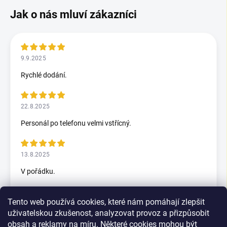
9.9.2025
Rychlé dodání.
22.8.2025
Personál po telefonu velmi vstřícný.
13.8.2025
V pořádku.
Tento web používá cookies, které nám pomáhají zlepšit
5.7.2025
uživatelskou zkušenost, analyzovat provoz a přizpůsobit
Skvělý rychlax
obsah a reklamy na míru. Některé cookies mohou být