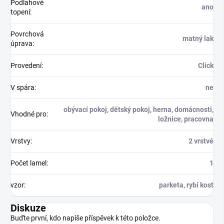
Podlahové
ano
topení
:
Povrchová
matný lak
úprava
:
Provedení
:
Click
V spára
:
ne
obývací pokoj, dětský pokoj, herna, domácnosti,
Vhodné pro
:
ložnice, pracovna
Vrstvy
:
2 vrstvé
Počet lamel
:
1
vzor
:
parketa, rybí kost
Diskuze
Buďte první, kdo napíše příspěvek k této položce.