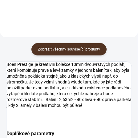
namáhání.
Zobrazit všechny související produkty
Boen Prestige je kreativní kolekce 10mm dvouvrstvých podlah,
která kombinuje pravé a levé zámky v jednom balení tak, aby byla
umožněna pokládka stejně jako u klasických vlysů např. do
stromečku. Je tedy velmi vhodná všude tam, kde by jste rádi
položili parketovou podlahu , ale z důvodu existence podlahového
vytápění hledáte podlahu, která se rychle nahřeje a bude
rozměrově stabilní. Balení: 2,63m2 - 40x levá + 40x pravá parketa
, kdy 2 lamely v balení mohou být půlené
Doplňkové parametry