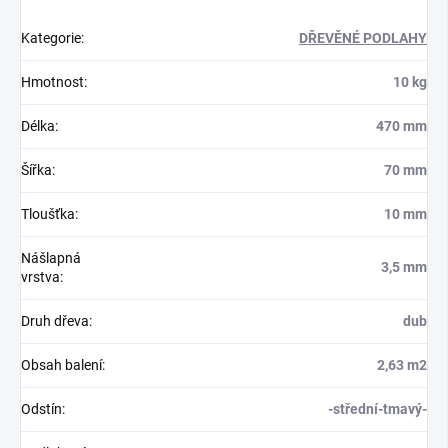
Kategorie
:
DŘEVĚNÉ PODLAHY
Hmotnost
:
10 kg
Délka
:
470 mm
Šířka
:
70 mm
Tloušťka
:
10 mm
Nášlapná
3,5 mm
vrstva
:
Druh dřeva
:
dub
Obsah balení
:
2,63 m2
Odstín
:
-střední-tmavý-