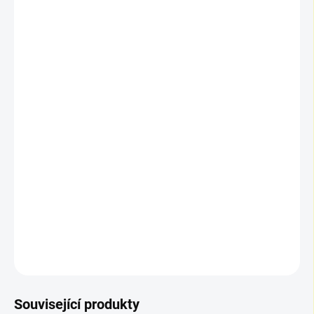
📦 Výpočet balení a ceny
Zadejte požadovanou plochu v m². Do košíku se vkládají
m², ale vždy v násobcích obsahu balení.
📦 Počet balení:
1
📏 Plocha k objednání:
2,63 m²
💰 Celková cena:
3 703,04 Kč
🛒 Do košíku se vkládají
m²
po
2,63 m²
(násobky balení).
DETAILNÍ INFORMACE
ZEPTAT SE
Související produkty