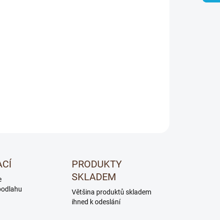
Přidat do košíku
 zachovává skutečně přirozený vzhled
ZEPTAT SE
ACÍ
PRODUKTY
SKLADEM
e
podlahu
Většina produktů skladem
ihned k odeslání