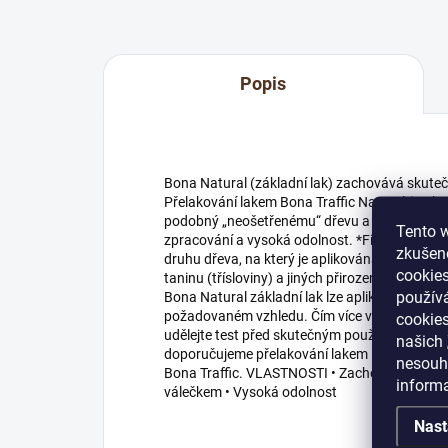
Popis
Bona Natural (základní lak) zachovává skuteč
Přelakování lakem Bona Traffic Natural (vrchní
podobný „neošetřenému“ dřevu a zároveň nabí
Tento w
zpracování a vysoká odolnost. *Finální barva 
zkušeno
druhu dřeva, na který je aplikována . Stejný 
cookies
taninu (třísloviny) a jiných přirozeně se vyskytuj
používá
Bona Natural základní lak lze aplikovat v jedn
požadovaném vzhledu. Čím více vrstev, tím světle
cookies
udělejte test před skutečným použitím. Abyste
našich
doporučujeme přelakování lakem Bona Traffic N
nesouhl
Bona Traffic. VLASTNOSTI • Zachovává vzhle
inform
válečkem • Vysoká odolnost
Nast