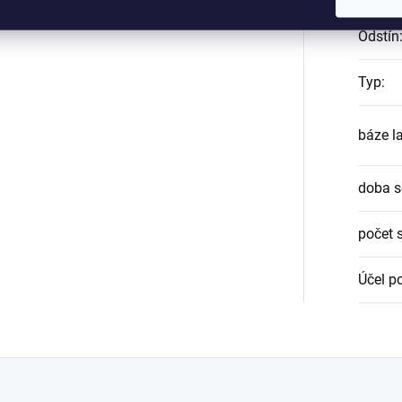
Odstín
Typ
:
báze l
doba s
počet 
Účel po