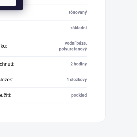
:
tónovaný
základní
vodní báze,
aku
:
polyuretanový
chnutí
:
2 hodiny
složek
:
1 složkový
užití
:
podklad