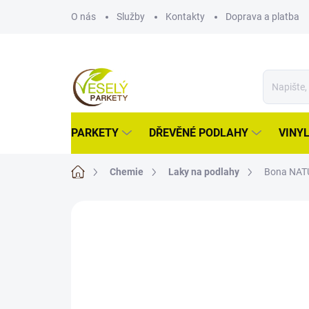
Přejít
O nás
Služby
Kontakty
Doprava a platba
na
obsah
PARKETY
DŘEVĚNÉ PODLAHY
VINY
Domů
Chemie
Laky na podlahy
Bona NATU
ZNAČKA:
BONA