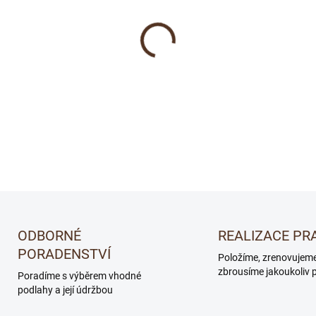
−
+
Bona Natural (základní lak)
neošetřeného dřeva.
DETAILNÍ INFORMACE
ODBORNÉ
REALIZACE PR
PORADENSTVÍ
Položíme, zrenovujem
zbrousíme jakoukoliv 
Poradíme s výběrem vhodné
podlahy a její údržbou