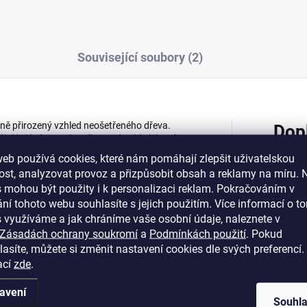
Související soubory (2)
ně přirozený vzhled neošetřeného dřeva.
Dop
 lak) dává povrchu přirozený vzhled, který je
zí vysokou odolnost povrchu. Rychlé
eb používá cookies, které nám pomáhají zlepšit uživatelskou
Bona Natural (základního laku) se odvíjí od
st, analyzovat provoz a přizpůsobit obsah a reklamy na míru. 
typ dřeva může také obsahovat různé stupně
 mohou být použity i k personalizaci reklam. Pokračováním v
ících látek, které mají vliv na její zabarvení.
Katego
ní tohoto webu souhlasíte s jejich použitím. Více informací o to
é nebo ve dvou vrstvách, v závislosti na
jší / bělejší vzhled. Pokud si nejste jisti,
 využíváme a jak chráníme vaše osobní údaje, naleznete v
Hmotn
 optimalizovali přirozený charakter podlahy,
Zásadách ochrany soukromí
a
Podmínkách použití
. Pokud
atural nebo jakýkoliv jiný, verze mat, z řady
asíte, můžete si změnit nastavení cookies dle svých preferencí.
d obroušeného dřeva* • Snadná aplikace
ací
zde
.
EAN
:
avení
Balení
:
Souhl