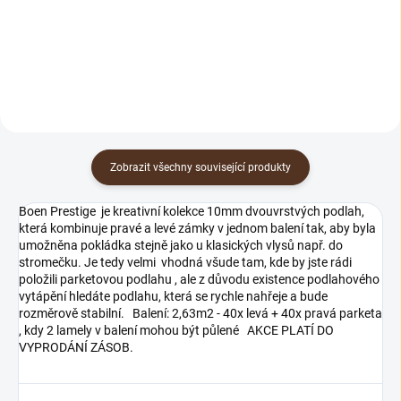
pravidelnou údržbu všech
rozpouštědel určený pro běžné
lakovaných dřevěných podlah.
čištění lakovaných dřevěných a
Díky svému šetrnému složení
korkových podlah.
účinně odstraňuje prach, špínu i
mastnotu,...
Zobrazit všechny související produkty
Boen Prestige je kreativní kolekce 10mm dvouvrstvých podlah,
která kombinuje pravé a levé zámky v jednom balení tak, aby byla
umožněna pokládka stejně jako u klasických vlysů např. do
stromečku. Je tedy velmi vhodná všude tam, kde by jste rádi
položili parketovou podlahu , ale z důvodu existence podlahového
vytápění hledáte podlahu, která se rychle nahřeje a bude
rozměrově stabilní. Balení: 2,63m2 - 40x levá + 40x pravá parketa
, kdy 2 lamely v balení mohou být půlené AKCE PLATÍ DO
VYPRODÁNÍ ZÁSOB.