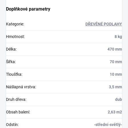
Doplňkové parametry
Kategorie
:
DŘEVĚNÉ PODLAHY
Hmotnost
:
8 kg
Délka
:
470 mm
Šířka
:
70 mm
Tloušťka
:
10 mm
Nášlapná vrstva
:
3,5 mm
Druh dřeva
:
dub
Obsah balení
:
2,63 m2
Odstín
:
-střední-světlý-