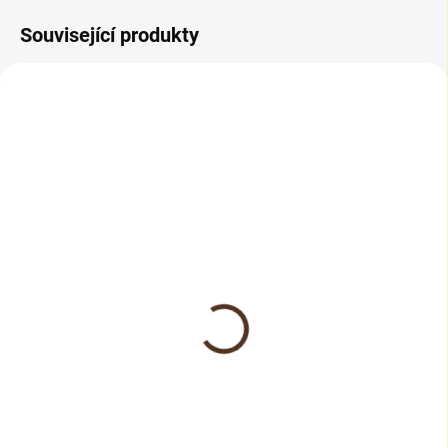
Související produkty
NOVINKA
SKLADEM
SKLADEM
Bona Čistič na dřevěné
Dr.Schutz Čistič na
podlahy
parkety a korek
282 Kč
254 Kč
od
od
od 233 Kč bez DPH
od 210 Kč bez DPH
Detail
Detail
Bona Čistič na parkety je
Dr. Schutz – Čistič na parkety a
speciálně vyvinutý pro
korek. Šetrný čistič bez