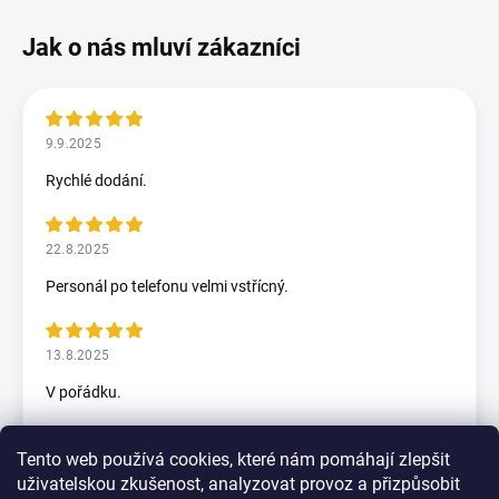
9.9.2025
Rychlé dodání.
22.8.2025
Personál po telefonu velmi vstřícný.
13.8.2025
V pořádku.
Tento web používá cookies, které nám pomáhají zlepšit
5.7.2025
uživatelskou zkušenost, analyzovat provoz a přizpůsobit
Skvělý rychlax