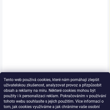
Bohemia profil
přechodová lišta
samolepící 40mm elox
90cm
220 Kč
/ ks
182 Kč bez DPH
Detail
Samolepicí přechodová lišta
Bohemia profil je určena k
elegantnímu překrytí spár
mezi různými druhy podlah –
například mezi dlažbou,
vinylem, laminátem či
kobercem. Díky...
Tento web používá cookies, které nám pomáhají zlepšit
uživatelskou zkušenost, analyzovat provoz a přizpůsobit
obsah a reklamy na míru. Některé cookies mohou být
použity i k personalizaci reklam. Pokračováním v používání
Načíst 9 dalších
tohoto webu souhlasíte s jejich použitím. Více informací o
tom, jak cookies využíváme a jak chráníme vaše osobní
1
2