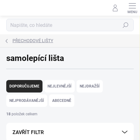
Přejít
na
obsah
Hledat
PŘECHODOVÉ LIŠTY
samolepící lišta
Ř
a
DOPORUČUJEME
NEJLEVNĚJŠÍ
NEJDRAŽŠÍ
z
e
NEJPRODÁVANĚJŠÍ
ABECEDNĚ
n
í
18
položek celkem
p
r
ZAVŘÍT FILTR
o