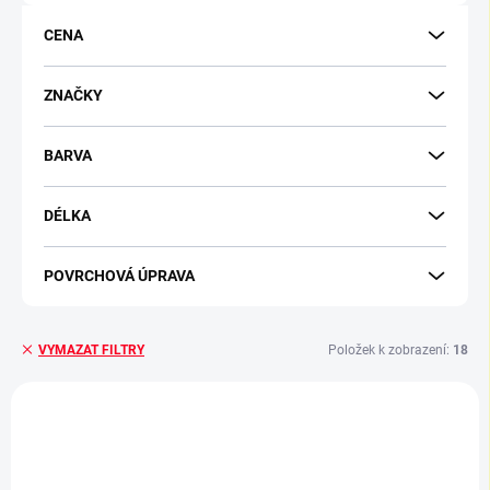
d
u
CENA
k
t
ů
ZNAČKY
BARVA
DÉLKA
POVRCHOVÁ ÚPRAVA
Položek k zobrazení:
18
VYMAZAT FILTRY
V
ý
p
i
s