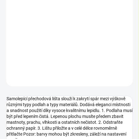
BARVA
−
+
Přidat do košíku
Samolepící přechodová lišta slouží k zakrytí spár mezi výškově
různými typy podlah a typy materiálů.
DETAILNÍ INFORMACE
ZEPTAT SE
Samolepící přechodová lišta slouží k zakrytí spár mezi výškově
různými typy podlah a typy materiálů. Dodává eleganci místnosti
a snadnost použití díky vysoce kvalitnímu lepidlu. 1. Podlaha musí
být před lepením čistá. Lepenou plochu musíte předem zbavit
mastnoty, prachu, vlhkosti a ostatních nečistot. 2. Odstraňte
ochranný papír. 3. Lištu přiložte a v celé délce rovnoměrně
přitlačte Pozor: barvy mohou být zkresleny, záleží na nastavení