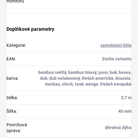
monitoru
Doplňkové parametry
Kategorie
:
samolepící lišta
EAN
:
Zvolte variantu
bambus světlý, bambus tmavý, javor, buk, hevea,
barva
:
dub, dub nelakovaný, třešeň americká, doussie,
merbau, ořech, teak, wenge, třešeň evropská
Délka
:
2,7 m
Šířka
:
40 mm
Povrchová
dřevěná dýha
úprava
: