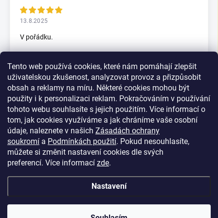
13.8.2025
V pořádku.
Tento web používá cookies, které nám pomáhají zlepšit
5.7.2025
uživatelskou zkušenost, analyzovat provoz a přizpůsobit
Skvělý rychlax
obsah a reklamy na míru. Některé cookies mohou být
použity i k personalizaci reklam. Pokračováním v používání
tohoto webu souhlasíte s jejich použitím. Více informací o
tom, jak cookies využíváme a jak chráníme vaše osobní
Zobrazit další hodnocení
údaje, naleznete v našich
Zásadách ochrany
soukromí
a
Podmínkách použití
. Pokud nesouhlasíte,
můžete si změnit nastavení cookies dle svých
preferencí.
Více informací
zde
.
Nastavení
Z
Copyright 2026
Parkety Veselý
. Všechna práva vyhrazena.
á
Souhlasím