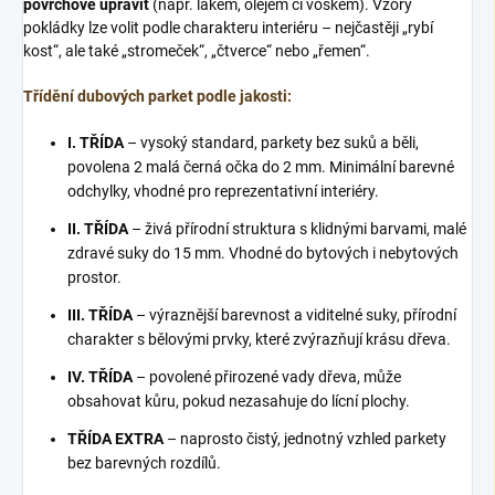
povrchově upravit
(např. lakem, olejem či voskem). Vzory
pokládky lze volit podle charakteru interiéru – nejčastěji „rybí
kost“, ale také „stromeček“, „čtverce“ nebo „řemen“.
Třídění dubových parket podle jakosti:
I. TŘÍDA
– vysoký standard, parkety bez suků a běli,
povolena 2 malá černá očka do 2 mm. Minimální barevné
odchylky, vhodné pro reprezentativní interiéry.
II. TŘÍDA
– živá přírodní struktura s klidnými barvami, malé
zdravé suky do 15 mm. Vhodné do bytových i nebytových
prostor.
III. TŘÍDA
– výraznější barevnost a viditelné suky, přírodní
charakter s bělovými prvky, které zvýrazňují krásu dřeva.
IV. TŘÍDA
– povolené přirozené vady dřeva, může
obsahovat kůru, pokud nezasahuje do lícní plochy.
TŘÍDA EXTRA
– naprosto čistý, jednotný vzhled parkety
bez barevných rozdílů.