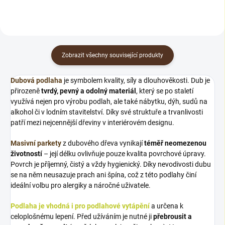
Zobrazit všechny související produkty
Dubová podlaha
je symbolem kvality, síly a dlouhověkosti. Dub je
přirozeně
tvrdý, pevný a odolný materiál
, který se po staletí
využívá nejen pro výrobu podlah, ale také nábytku, dýh, sudů na
alkohol či v lodním stavitelství. Díky své struktuře a trvanlivosti
patří mezi nejcennější dřeviny v interiérovém designu.
Masivní parkety
z dubového dřeva vynikají
téměř neomezenou
životností
– její délku ovlivňuje pouze kvalita povrchové úpravy.
Povrch je příjemný, čistý a vždy hygienický. Díky nevodivosti dubu
se na něm neusazuje prach ani špína, což z této podlahy činí
ideální volbu pro alergiky a náročné uživatele.
Podlaha je vhodná i pro podlahové vytápění
a určena k
celoplošnému lepení. Před užíváním je nutné ji
přebrousit a