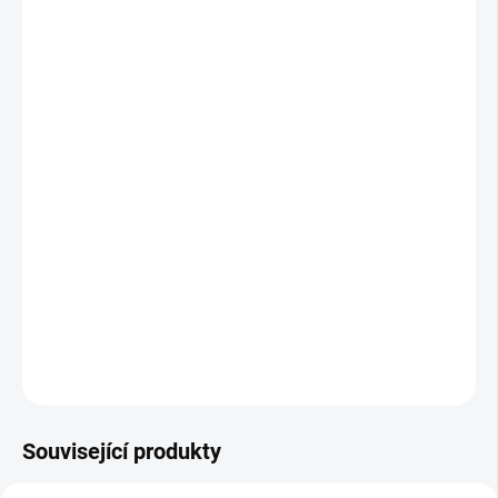
📦 Výpočet balení a ceny
Zadejte požadovanou plochu v m². Do košíku se vkládají
m², ale vždy v násobcích obsahu balení.
📦 Počet balení:
1
📏 Plocha k objednání:
0,98 m²
💰 Celková cena:
1 090,74 Kč
🛒 Do košíku se vkládají
m²
po
0,98 m²
(násobky balení).
DETAILNÍ INFORMACE
ZEPTAT SE
Související produkty