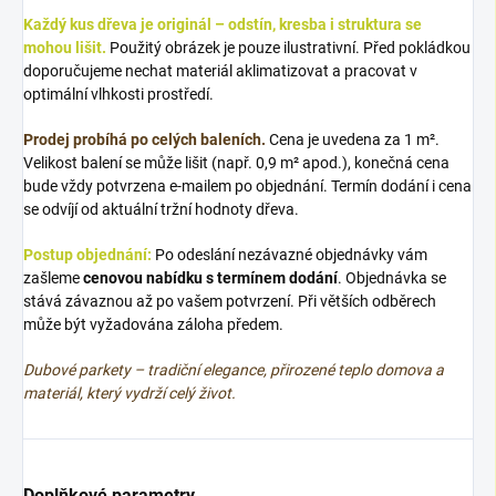
Každý kus dřeva je originál – odstín, kresba i struktura se
mohou lišit.
Použitý obrázek je pouze ilustrativní. Před pokládkou
doporučujeme nechat materiál aklimatizovat a pracovat v
optimální vlhkosti prostředí.
Prodej probíhá po celých baleních.
Cena je uvedena za 1 m².
Velikost balení se může lišit (např. 0,9 m² apod.), konečná cena
bude vždy potvrzena e-mailem po objednání. Termín dodání i cena
se odvíjí od aktuální tržní hodnoty dřeva.
Postup objednání:
Po odeslání nezávazné objednávky vám
zašleme
cenovou nabídku s termínem dodání
. Objednávka se
stává závaznou až po vašem potvrzení. Při větších odběrech
může být vyžadována záloha předem.
Dubové parkety – tradiční elegance, přirozené teplo domova a
materiál, který vydrží celý život.
Doplňkové parametry