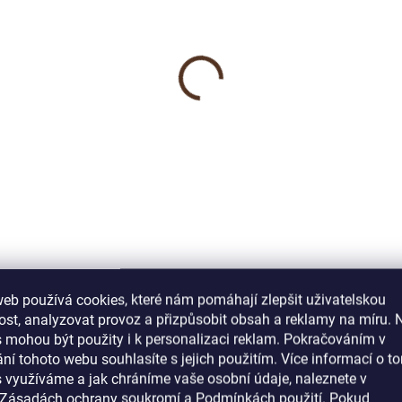
SKLADEM
SKL
onomy vinyl 0,3 4004
Authentic Oak Dub
hraběcí 1010
8 Kč
725 Kč
 Kč bez DPH
599 Kč bez DPH
Do košíku
Do košíku
nomy Vinyl 4004– cenově
tupná vinylová podlaha
Authentic Oak Dub hraběcí 1
dej po baleních, cena za m²).
– moderní nadčasová podlah
ýpočet balení a ceny Zadejte
📦 Výpočet balení a ceny Zade
adovanou plochu v m². Do
požadovanou plochu v m². D
ku se vkládají m² v...
košíku se vkládají m², ale vždy
násobcích obsahu...
eb používá cookies, které nám pomáhají zlepšit uživatelskou
st, analyzovat provoz a přizpůsobit obsah a reklamy na míru. 
 mohou být použity i k personalizaci reklam. Pokračováním v
ní tohoto webu souhlasíte s jejich použitím. Více informací o to
Související soubory (2)
 využíváme a jak chráníme vaše osobní údaje, naleznete v
Zásadách ochrany soukromí
a
Podmínkách použití
. Pokud