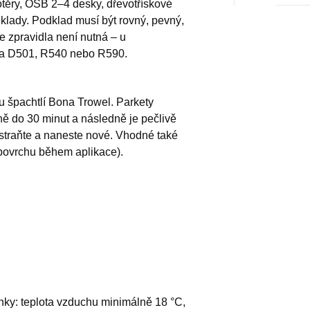
těry, OSB 2–4 desky, dřevotřískové
lady. Podklad musí být rovný, pevný,
e zpravidla není nutná – u
na D501, R540 nebo R590.
 špachtlí Bona Trowel. Parkety
ně do 30 minut a následně je pečlivě
dstraňte a naneste nové. Vhodné také
povrchu během aplikace).
ky: teplota vzduchu minimálně 18 °C,