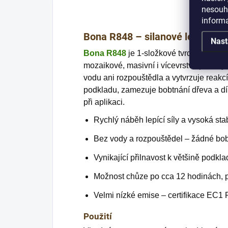
nesouhl
inform
Bona R848 – silanové lepidlo n
Nast
Bona R848
je 1-složkové tvrdě elastick
mozaikové, masivní i vícevrstvé parkety
vodu ani rozpouštědla a vytvrzuje reakcí
podkladu, zamezuje bobtnání dřeva a dík
při aplikaci.
Rychlý náběh lepící síly a vysoká stab
Bez vody a rozpouštědel – žádné bob
Vynikající přilnavost k většině podkl
Možnost chůze po cca 12 hodinách, p
Velmi nízké emise – certifikace EC1 
Použití