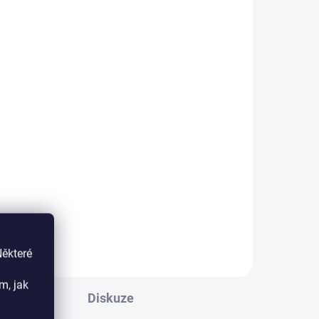
ADEM
DO 2 DNŮ
Meister RS 500 Rigid
Easy listening 20200
1 209 Kč
999 Kč bez DPH
Do košíku
010
Rigidní vinylové premiové parkety
a.
s autentickým vzhledem pravého
jte
dřeva s hlubokou pórsynchronní
o
sturkturou a celoobvodovými V-
 v
spárami.. 📦 Výpočet balení a
ceny Zadejte...
Některé
m, jak
Diskuze