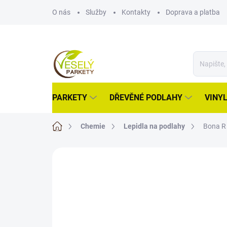
Přejít
O nás
Služby
Kontakty
Doprava a platba
na
obsah
PARKETY
DŘEVĚNÉ PODLAHY
VINY
Domů
Chemie
Lepidla na podlahy
Bona R 
ZNAČKA:
BONA
AKCE