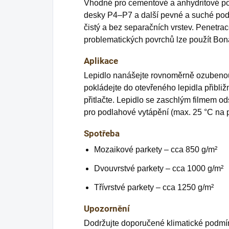
Vhodné pro cementové a anhydritové po
desky P4–P7 a další pevné a suché podk
čistý a bez separačních vrstev. Penetrac
problematických povrchů lze použít Bo
Aplikace
Lepidlo nanášejte rovnoměrně ozubenou
pokládejte do otevřeného lepidla přibliž
přitlačte. Lepidlo se zaschlým filmem o
pro podlahové vytápění (max. 25 °C na 
Spotřeba
Mozaikové parkety – cca 850 g/m²
Dvouvrstvé parkety – cca 1000 g/m²
Třívrstvé parkety – cca 1250 g/m²
Upozornění
Dodržujte doporučené klimatické podmín