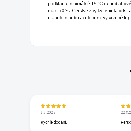
podkladu minimálně 15 °C (u podlahového
max. 70 %. Čerstvé zbytky lepidla odst
etanolem nebo acetonem; vytvrzené lep
9.9.2025
22.8.
Rychlé dodání.
Perso