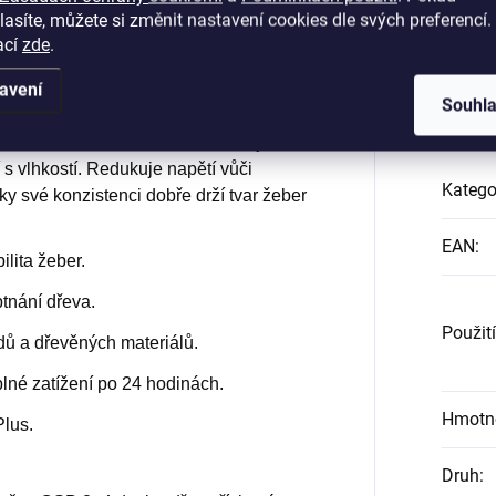
asíte, můžete si změnit nastavení cookies dle svých preferencí.
ací
zde
.
a dřevěné podlahy
Dop
avení
Souhl
é lepidlo na bázi silanu, určené pro
. Je rozměrově stabilní, neobsahuje
 s vlhkostí. Redukuje napětí vůči
Katego
y své konzistenci dobře drží tvar žeber
EAN
:
ilita žeber.
tnání dřeva.
Použití
adů a dřevěných materiálů.
lné zatížení po 24 hodinách.
Hmotn
Plus.
Druh
: