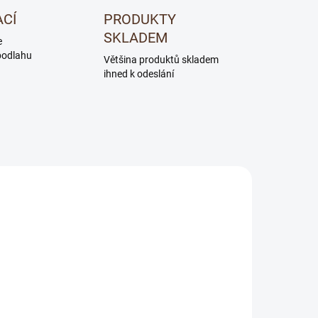
ACÍ
PRODUKTY
SKLADEM
e
podlahu
Většina produktů skladem
ihned k odeslání
NOVINKA
0007
400051-0730146-20200