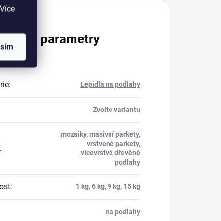
Více
lňkové parametry
asím
rie
:
Lepidla na podlahy
Zvolte variantu
mozaiky, masivní parkety,
vrstvené parkety,
:
vícevrstvé dřevěné
podlahy
ost
:
1 kg, 6 kg, 9 kg, 15 kg
na podlahy