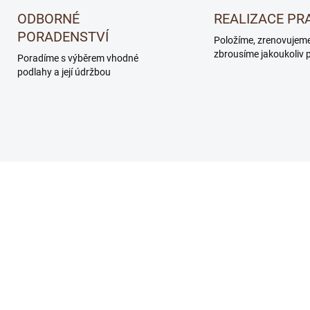
ODBORNÉ
REALIZACE PR
PORADENSTVÍ
Položíme, zrenovujem
zbrousíme jakoukoliv 
Poradíme s výběrem vhodné
podlahy a její údržbou
AKCE
4004LP
105129101
DEJ