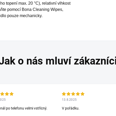
 topení max. 20 °C), relativní vlhkost
raňte pomocí Bona Cleaning Wipes,
idlo pouze mechanicky.
2025
13.8.2025
nál po telefonu velmi vstřícný.
V pořádku.