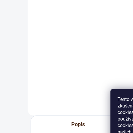
SKLADEM
Authentic Oak Click 0,55
Ec
Rigid Chevron Dub Hradní
50
1091CH
420
1 145 Kč
946 Kč bez DPH
Do košíku
Eco
dos
(pro
Authentic Oak 0,55 Rigid –
📦 V
vinylová podlaha (prodej po
pož
baleních, cena za m²) To nejlepší z
koší
hlediska současného designu
vinylových podlah. Osobitý a
Tento w
reprezentativní vzhled....
zkušeno
cookies
používá
Popis
cookies
našich