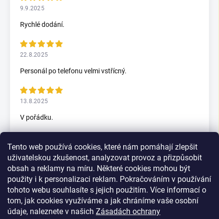
9.9.2025
Rychlé dodání.
22.8.2025
Personál po telefonu velmi vstřícný.
13.8.2025
V pořádku.
Tento web používá cookies, které nám pomáhají zlepšit
5.7.2025
uživatelskou zkušenost, analyzovat provoz a přizpůsobit
Skvělý rychlax
obsah a reklamy na míru. Některé cookies mohou být
použity i k personalizaci reklam. Pokračováním v používání
tohoto webu souhlasíte s jejich použitím. Více informací o
tom, jak cookies využíváme a jak chráníme vaše osobní
Zobrazit další hodnocení
údaje, naleznete v našich
Zásadách ochrany