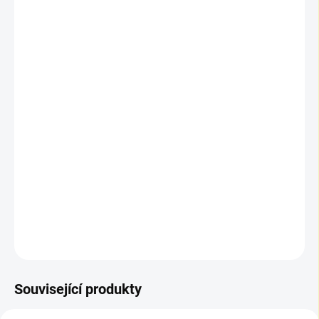
📦 Výpočet balení a ceny
Zadejte požadovanou plochu v m². Do košíku se vkládají
m², ale vždy v násobcích obsahu balení.
📦 Počet balení:
1
📏 Plocha k objednání:
3,04 m²
💰 Celková cena:
5 283,52 Kč
🛒 Do košíku se vkládají
m²
po
3,04 m²
(násobky balení).
DETAILNÍ INFORMACE
ZEPTAT SE
Související produkty