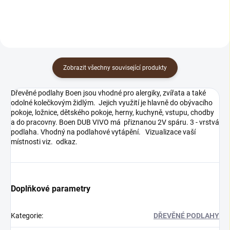
zatížení. Je vhodný pro...
Zobrazit všechny související produkty
Dřevěné podlahy Boen jsou vhodné pro alergiky, zvířata a také
odolné kolečkovým židlým. Jejich využití je hlavně do obývacího
pokoje, ložnice, dětského pokoje, herny, kuchyně, vstupu, chodby
a do pracovny. Boen DUB VIVO má přiznanou 2V spáru. 3 - vrstvá
podlaha. Vhodný na podlahové vytápění. Vizualizace vaší
místnosti viz. odkaz.
Doplňkové parametry
Kategorie
:
DŘEVĚNÉ PODLAHY