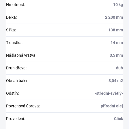
Hmotnost
:
10 kg
Délka
:
2 200 mm
Šířka
:
138 mm
Tloušťka
:
14 mm
Nášlapná vrstva
:
3,5 mm
Druh dřeva
:
dub
Obsah balení
:
3,04 m2
Odstín
:
-střední-světlý-
Povrchová úprava
:
přírodní olej
Provedení
:
Click