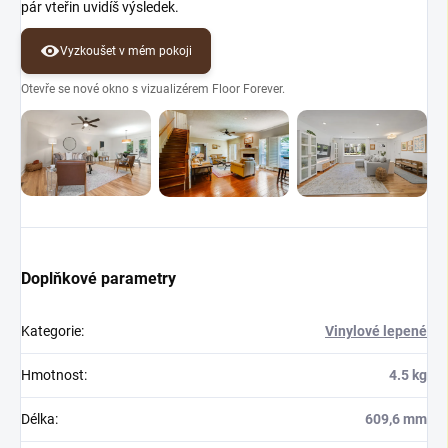
pár vteřin uvidíš výsledek.
Vyzkoušet v mém pokoji
Otevře se nové okno s vizualizérem Floor Forever.
Doplňkové parametry
Kategorie
:
Vinylové lepené
Hmotnost
:
4.5 kg
Délka
:
609,6 mm