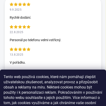
9.9.2025
Rychlé dodání.
22.8.2025
Personál po telefonu velmi vstřícný.
13.8.2025
V pořádku.
Tento web používá cookies, které nám pomáhají zlepšit
5.7.2025
uživatelskou zkušenost, analyzovat provoz a přizpůsobit
Skvělý rychlax
obsah a reklamy na míru. Některé cookies mohou být
použity i k personalizaci reklam. Pokračováním v používání
tohoto webu souhlasíte s jejich použitím. Více informací o
tom, jak cookies využíváme a jak chráníme vaše osobní