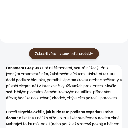
elastických podlah. Odstraňuje
sada pro čištění, údržbu a
lehké nečistoty bez zanechání
obnovu olejovaných dřevěných
šmouh.
podlah. Obsahuje čisticí
prostředky, pečující olej i
potřebné...
Zobrazit všechny související produkty
Ornament Grey 9971
přináší moderní, neutrální šedý tón s
jemným ornamentálním/žakárovým efektem. Diskrétní textura
dodá podlaze hloubku, pomáhá lépe maskovat drobné nečistoty a
působí elegantně i v intenzivně využívaných prostorech. Skvěle
sedí k bílým plochám, černým kovovým detailům i přírodnímu
dřevu; hodí se do kuchyní, chodeb, obývacích pokojů i pracoven.
Chceš si
rychle ověřit, jak bude tato podlaha vypadat u tebe
doma
? Klikni na tlačítko níže – vizualizér otevřeme v novém okně.
Nahraješ fotku místnosti (nebo použiješ vzorový pokoj) a během