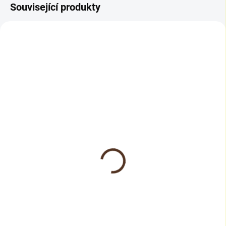
Související produkty
SKLADEM
SKLADEM
Dr.Schutz Univerzální
Woca BOX s pečujícím
čistič K
olejem na olejované
podlahy
242 Kč
od
2 314 Kč
od 200 Kč bez DPH
1 912 Kč bez DPH
Detail
Do košíku
Dr. Schutz – Univerzální čistič K.
Jemný čistící prostředek pro
WOCA Clean & Care Kit pro
běžné údržbové čištění tvrdých i
olejované dřevo je kompletní