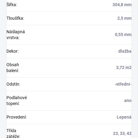
Šířka
:
304,8 mm
Tloušťka
:
2,5 mm
Nášlapná
0,55 mm
vrstva
:
Dekor
:
dlažba
Obsah
3,72 m2
balení
:
Odstín
:
-střední-
Podlahové
ano
topení
:
Provedení
:
Lepená
Třída
23, 33, 42
zátěže
: