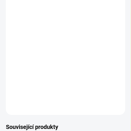
📦 Výpočet balení a ceny
Zadejte požadovanou plochu v m². Do košíku se vkládají
m² v násobcích obsahu balení.
📦 Počet balení:
1
📏 Plocha k objednání:
3,44 m²
💰 Celková cena:
2 284,16 Kč
🛒 Do košíku se vkládají
m²
po
3,44 m²
(násobky balení).
DETAILNÍ INFORMACE
ZEPTAT SE
Související produkty