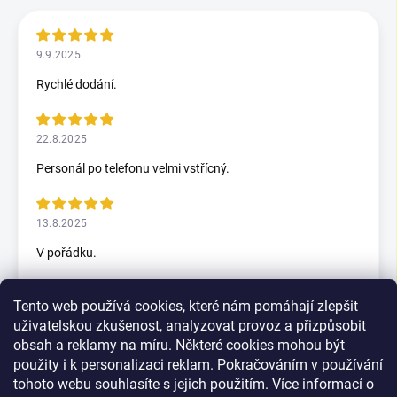
9.9.2025
Rychlé dodání.
22.8.2025
Personál po telefonu velmi vstřícný.
13.8.2025
V pořádku.
Tento web používá cookies, které nám pomáhají zlepšit
5.7.2025
uživatelskou zkušenost, analyzovat provoz a přizpůsobit
Skvělý rychlax
obsah a reklamy na míru. Některé cookies mohou být
použity i k personalizaci reklam. Pokračováním v používání
tohoto webu souhlasíte s jejich použitím. Více informací o