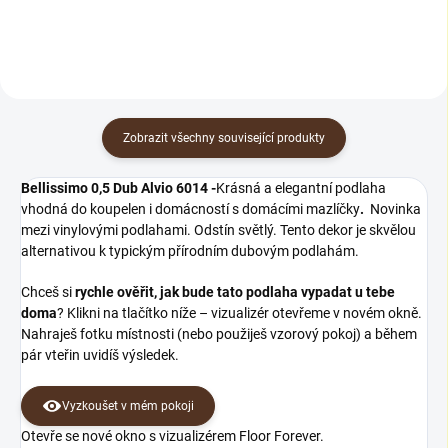
linoleových krytin....
Zobrazit všechny související produkty
Bellissimo 0,5 Dub Alvio 6014 -
Krásná a elegantní podlaha
vhodná do koupelen i domácností s domácími mazlíčky
.
Novinka
mezi vinylovými podlahami. Odstín světlý. Tento dekor je skvělou
alternativou k typickým přírodním dubovým podlahám.
Chceš si
rychle ověřit, jak bude tato podlaha vypadat u tebe
doma
? Klikni na tlačítko níže – vizualizér otevřeme v novém okně.
Nahraješ fotku místnosti (nebo použiješ vzorový pokoj) a během
pár vteřin uvidíš výsledek.
Vyzkoušet v mém pokoji
Otevře se nové okno s vizualizérem Floor Forever.