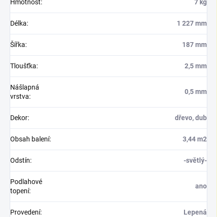
Hmotnost
:
7 kg
Délka
:
1 227 mm
Šířka
:
187 mm
Tloušťka
:
2,5 mm
Nášlapná
0,5 mm
vrstva
:
Dekor
:
dřevo, dub
Obsah balení
:
3,44 m2
Odstín
:
-světlý-
Podlahové
ano
topení
:
Provedení
:
Lepená