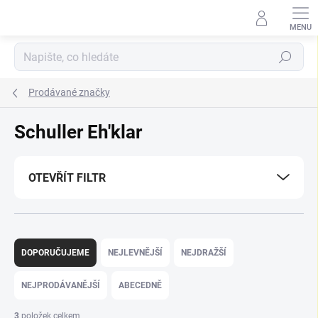
Přejít
na
obsah
Hledat
Prodávané značky
Schuller Eh'klar
OTEVŘÍT FILTR
Ř
a
DOPORUČUJEME
NEJLEVNĚJŠÍ
NEJDRAŽŠÍ
z
e
NEJPRODÁVANĚJŠÍ
ABECEDNĚ
n
í
3
položek celkem