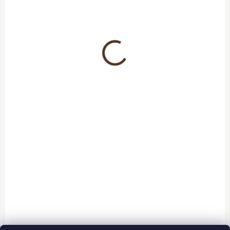
mikrovlákna se vyznačuje
rounem 4 mm, určený pro
extrémně vysokou absorpcí a
hladký, téměř bezešmoukový
rovnoměrným uvolňováním
výsledek. Materiál je odolný
barvy. Materiál téměř
vůči ředidlům a téměř
nepouští chlup, nestříká a...
nepouští...
SKLADEM
Schuller Eh'klar Štětec
plochý 40 mm žlutý
45 Kč
/ ks
37 Kč bez DPH
Do košíku