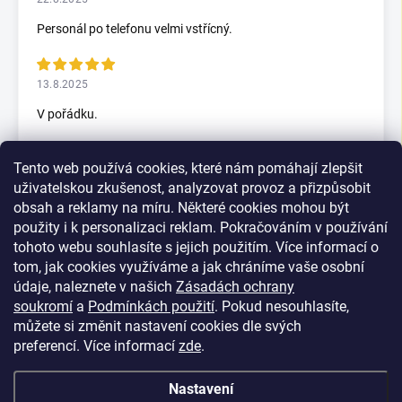
Personál po telefonu velmi vstřícný.
13.8.2025
V pořádku.
Tento web používá cookies, které nám pomáhají zlepšit
5.7.2025
uživatelskou zkušenost, analyzovat provoz a přizpůsobit
Skvělý rychlax
obsah a reklamy na míru. Některé cookies mohou být
použity i k personalizaci reklam. Pokračováním v používání
tohoto webu souhlasíte s jejich použitím. Více informací o
tom, jak cookies využíváme a jak chráníme vaše osobní
Zobrazit další hodnocení
údaje, naleznete v našich
Zásadách ochrany
soukromí
a
Podmínkách použití
. Pokud nesouhlasíte,
můžete si změnit nastavení cookies dle svých
preferencí.
Více informací
zde
.
Nastavení