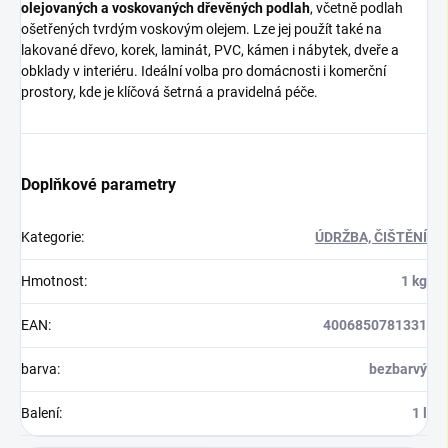
olejovaných a voskovaných dřevěných podlah
, včetně podlah
ošetřených tvrdým voskovým olejem. Lze jej použít také na
lakované dřevo, korek, laminát, PVC, kámen i nábytek, dveře a
obklady v interiéru. Ideální volba pro domácnosti i komerční
prostory, kde je klíčová šetrná a pravidelná péče.
Doplňkové parametry
Kategorie
:
ÚDRŽBA, ČIŠTĚNÍ
Hmotnost
:
1 kg
EAN
:
4006850781331
barva
:
bezbarvý
Balení
:
1 l