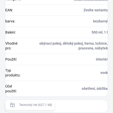
EAN
:
Zvolte variantu
barva
:
bezbarvý
Balení
:
500 ml, 1 l
Vhodné
obývací pokoj, dětský pokoj, herna, ložnice,
pro
:
pracovna, nábytek
Použití
:
interiér
Typ
vosk
produktu
:
Účel
ošetření, údržba
použití
:
Technický list (627.1 kB)