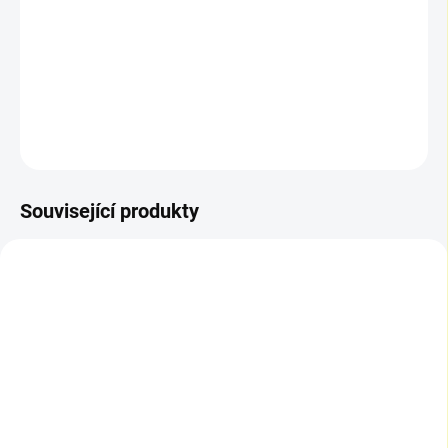
Bezbarvý ošetřující vosk pro pravidelné čištění a oživení podlah
ošetřených tvrdým voskovým olejem, který obnovuje ochranu bez
tvorby povrchového filmu.
DETAILNÍ INFORMACE
ZEPTAT SE
Související produkty
SKLADEM
DO 3 DNŮ
Osmo Tvrdý voskový olej
Osmo Tvrdý voskový olej