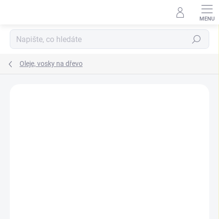
Přejít
na
obsah
Hledat
Oleje, vosky na dřevo
ZNAČKA:
OSMO