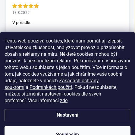
13.8.2025
V pořádku.
Tento web používá cookies, které nám pomáhají zlepšit
5.7.2025
uživatelskou zkušenost, analyzovat provoz a přizpůsobit
Skvělý rychlax
obsah a reklamy na míru. Některé cookies mohou být
použity i k personalizaci reklam. Pokračováním v používání
tohoto webu souhlasíte s jejich použitím. Více informací o
tom, jak cookies využíváme a jak chráníme vaše osobní
Zobrazit další hodnocení
údaje, naleznete v našich
Zásadách ochrany
soukromí
a
Podmínkách použití
. Pokud nesouhlasíte,
můžete si změnit nastavení cookies dle svých
preferencí.
Více informací
zde
.
Nastavení
Z
Copyright 2026
Parkety Veselý
. Všechna práva vyhrazena.
á
Souhlasím