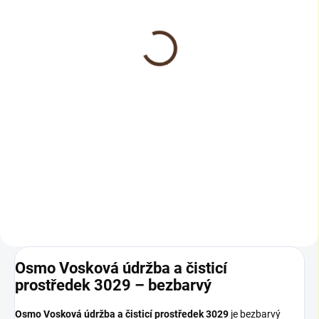
Original 3011 bezbarvý,
Original 3065 bezbarvý,
lesklý
polomat
455 Kč
686 Kč
od
od
od 376 Kč bez DPH
od 567 Kč bez DPH
Detail
Detail
Bezbarvý olejovo-voskový nátěr
Bezbarvý olejovo-voskový nátěr
pro vnitřní prostory, který spojuje
určený především pro dřevěné
výhody přírodních olejů a vosků a
podlahy, kde je požadována
vytváří odolný, vodoodpudivý a
vysoká mechanická odolnost,
lesklý povrch se zvýrazněnou
snadná údržba a přirozený
kresbou dřeva.
polomatný vzhled bez výrazného
lesku.
Osmo Vosková údržba a čisticí
prostředek 3029 – bezbarvý
Osmo Vosková údržba a čisticí prostředek 3029
je bezbarvý