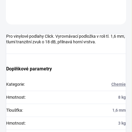
DETAILNÍ INFORMACE
ZEPTAT SE
Pro vinylové podlahy Click. Vyrovnávací podložka v roli tl. 1,6 mm,
tlumí tranzitní zvuk o 18 dB, přilnavá horní vrstva.
Doplňkové parametry
Kategorie
:
Chemie
Hmotnost
:
8 kg
Tloušťka
:
1,6 mm
Hmotnost
:
3 kg