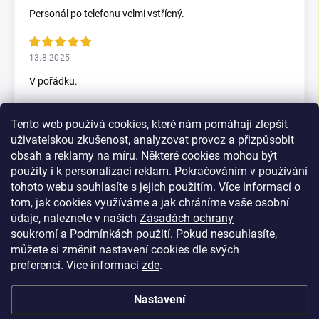
Personál po telefonu velmi vstřícný.
13.8.2025
V pořádku.
Tento web používá cookies, které nám pomáhají zlepšit
5.7.2025
uživatelskou zkušenost, analyzovat provoz a přizpůsobit
Skvělý rychlax
obsah a reklamy na míru. Některé cookies mohou být
použity i k personalizaci reklam. Pokračováním v používání
tohoto webu souhlasíte s jejich použitím. Více informací o
tom, jak cookies využíváme a jak chráníme vaše osobní
Zobrazit další hodnocení
údaje, naleznete v našich
Zásadách ochrany
soukromí
a
Podmínkách použití
. Pokud nesouhlasíte,
můžete si změnit nastavení cookies dle svých
preferencí.
Více informací
zde
.
Nastavení