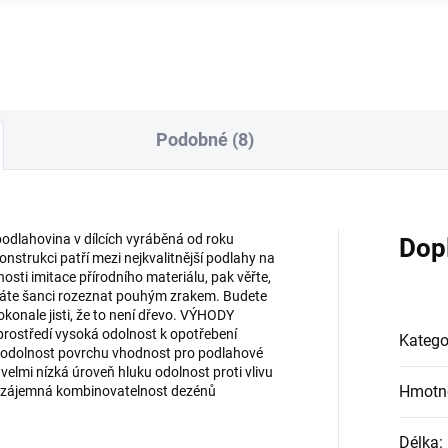
bez poškození povrchu.
Podobné (8)
podlahovina v dílcích vyráběná od roku
Dop
nstrukci patří mezi nejkvalitnější podlahy na
osti imitace přírodního materiálu, pak věřte,
máte šanci rozeznat pouhým zrakem. Budete
okonale jisti, že to není dřevo. VÝHODY
ostředí vysoká odolnost k opotřebení
Katego
á odolnost povrchu vhodnost pro podlahové
velmi nízká úroveň hluku odolnost proti vlivu
Hmotn
 vzájemná kombinovatelnost dezénů
Délka
: