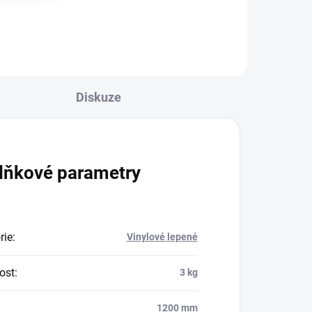
pravidelnému čištění a údržbě
olejovaných, voskovaných a
mýdlem ošetřených dřevěných...
Diskuze
lňkové parametry
rie
:
Vinylové lepené
ost
:
3 kg
1200 mm