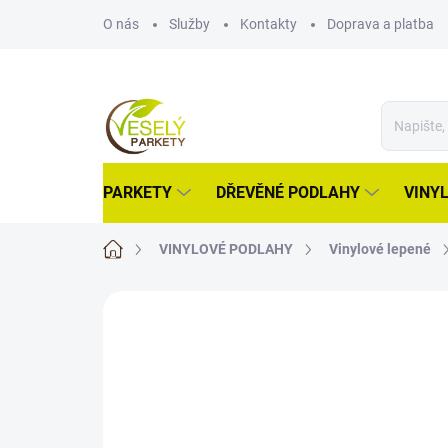
Přejít
O nás
Služby
Kontakty
Doprava a platba
na
obsah
PARKETY
DŘEVĚNÉ PODLAHY
VINY
Domů
VINYLOVÉ PODLAHY
Vinylové lepené
ZNAČKA:
FATRA
AKCE
NOVINKA