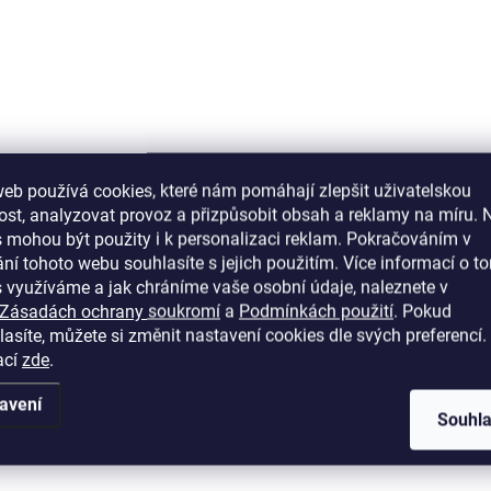
SKLADEM
SKL
eb používá cookies, které nám pomáhají zlepšit uživatelskou
st, analyzovat provoz a přizpůsobit obsah a reklamy na míru. 
na PowerRemove R 5l
Bona Čistič na olejova
 mohou být použity i k personalizaci reklam. Pokračováním v
podlahy
299 Kč
ní tohoto webu souhlasíte s jejich použitím. Více informací o to
346 Kč
od
 využíváme a jak chráníme vaše osobní údaje, naleznete v
00 Kč bez DPH
Zásadách ochrany soukromí
a
Podmínkách použití
. Pokud
od 286 Kč bez DPH
Do košíku
asíte, můžete si změnit nastavení cookies dle svých preferencí.
Detai
ací
zde
.
a – PowerRemove R . Silný
avení
traňovač starých polymerních
Bona – Čistič na olejované
Souhl
ěrů a vosků. Vhodný pro
podlahy - Jemný čisticí přípr
bkové čištění podlah před
šetrný k olejovaným dřevěný
ou úpravou.
podlahám. Odstraňuje nečist