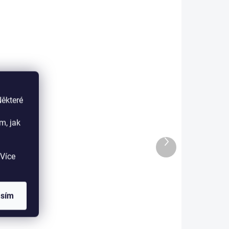
ADEM
SKLADEM
Některé
né
Woca Mýdlo na dřevěné
olejované podahy BÍLÉ
m, jak
2,5l
605 Kč
Další
produkt
Více
500 Kč bez DPH
l
Do košíku
asím
avek
WOCA Natural Soap White (Bílé
m
mýdlo na dřevěné podlahy) je
oty
speciální prostředek určený k