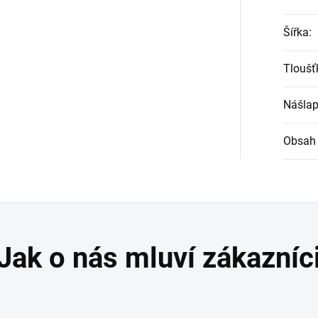
Šířka
:
Tloušť
Nášlap
Obsah 