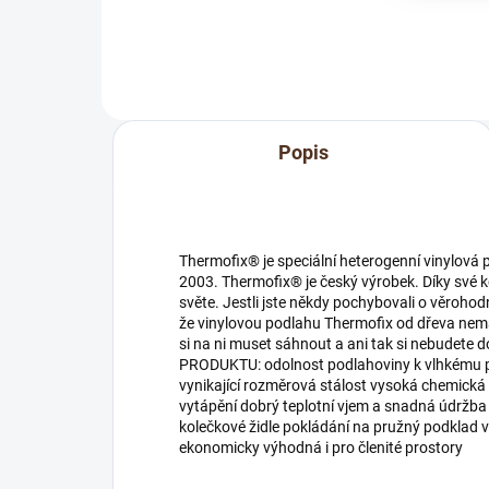
parkety, korkové podlahy, PVC,
linoleum a kamenné povrchy....
Popis
Thermofix® je speciální heterogenní vinylová 
2003. Thermofix® je český výrobek. Díky své ko
světe. Jestli jste někdy pochybovali o věrohodn
že vinylovou podlahu Thermofix od dřeva ne
si na ni muset sáhnout a ani tak si nebudete d
PRODUKTU: odolnost podlahoviny k vlhkému pr
vynikající rozměrová stálost vysoká chemick
vytápění dobrý teplotní vjem a snadná údržba 
kolečkové židle pokládání na pružný podklad
ekonomicky výhodná i pro členité prostory