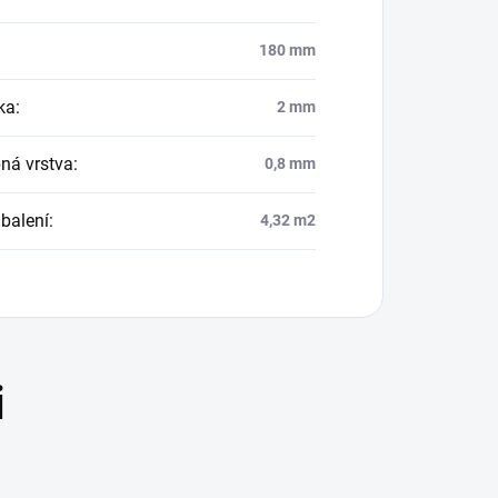
180 mm
ka
:
2 mm
ná vrstva
:
0,8 mm
balení
:
4,32 m2