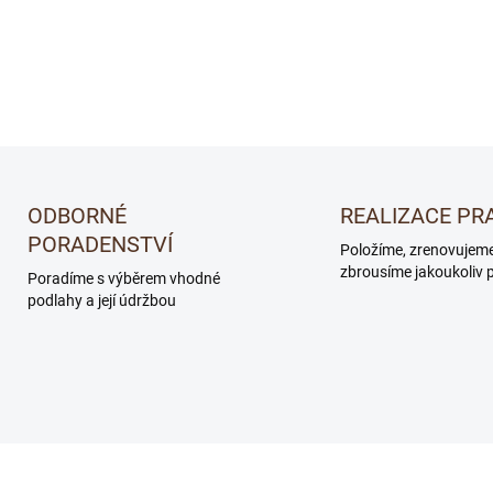
DETAILNÍ INFORMACE
ODBORNÉ
REALIZACE PR
PORADENSTVÍ
Položíme, zrenovujem
zbrousíme jakoukoliv 
Poradíme s výběrem vhodné
podlahy a její údržbou
EM702020001
WM700113