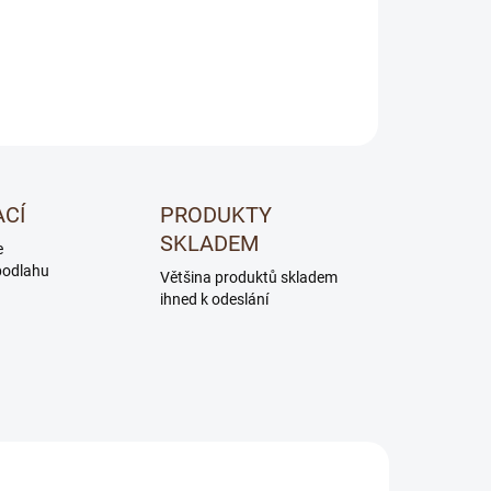
ZEPTAT SE
ACÍ
PRODUKTY
SKLADEM
e
podlahu
Většina produktů skladem
ihned k odeslání
AKCE
003
511125