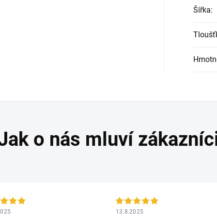
Šířka
:
Tloušť
Hmotn
2025
13.8.2025