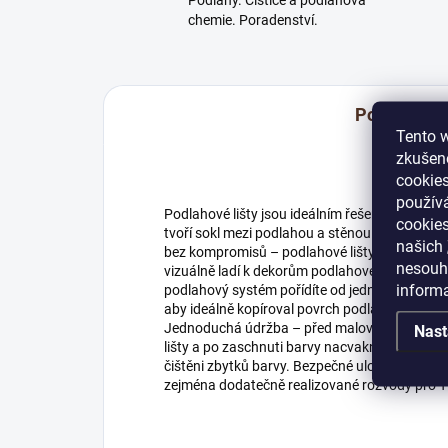
Podlahy. Čističe a podlahová
chemie. Poradenství.
Popis
Tento w
zkušeno
cookies
používá
Podlahové lišty jsou ideálním řešením pro dok
cookies
tvoří sokl mezi podlahou a stěnou a tak chrán
našich
bez kompromisů – podlahové lišty i jejich dop
nesouhl
vizuálně ladí k dekorům podlahové krytiny Th
inform
podlahový systém pořídíte od jednoho výrobce. 
aby ideálně kopíroval povrch podlahy i stěny 
Jednoduchá údržba – před malováním lze jed
Nast
lišty a po zaschnuti barvy nacvaknout zpět. Z
čištěni zbytků barvy. Bezpečné uložení kabelů –
zejména dodatečně realizované rozvody pro T