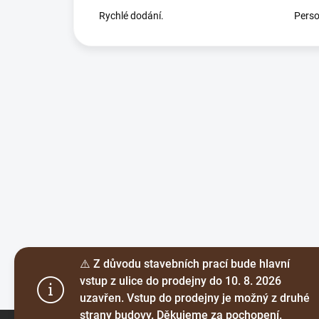
Rychlé dodání.
Perso
⚠️ Z důvodu stavebních prací bude hlavní
vstup z ulice do prodejny do 10. 8. 2026
uzavřen. Vstup do prodejny je možný z druhé
Z
strany budovy. Děkujeme za pochopení.