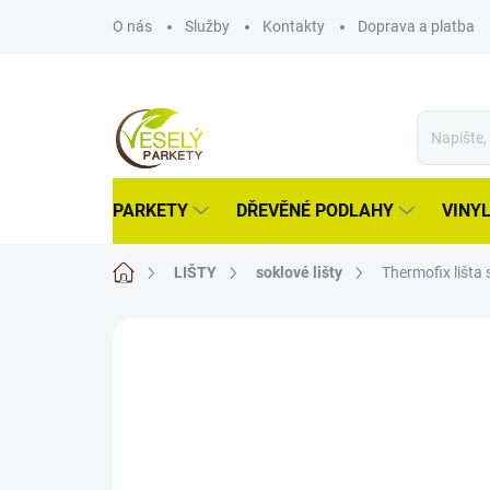
Přejít
O nás
Služby
Kontakty
Doprava a platba
na
obsah
PARKETY
DŘEVĚNÉ PODLAHY
VINY
Domů
LIŠTY
soklové lišty
Thermofix lišta
ZNAČKA:
FATRA
VÝPRODEJ