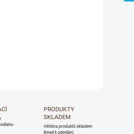
Přidat do košíku
ím řešením pro dokončeni montáže podlahové
ZEPTAT SE
ACÍ
PRODUKTY
SKLADEM
e
podlahu
Většina produktů skladem
ihned k odeslání