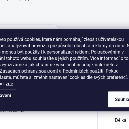
eb používá cookies, které nám pomáhají zlepšit uživatelskou
st, analyzovat provoz a přizpůsobit obsah a reklamy na míru. 
 mohou být použity i k personalizaci reklam. Pokračováním v
ní tohoto webu souhlasíte s jejich použitím. Více informací o to
ončeni montáže podlahové krytiny . Lišty
Dop
 využíváme a jak chráníme vaše osobní údaje, naleznete v
í zeď před vlhkostí a poškozením. Výsledek
Zásadách ochrany soukromí
a
Podmínkách použití
. Pokud
lňky v podobě rohů, spojek a koncovek
asíte, můžete si změnit nastavení cookies dle svých preferencí.
ermofix a Imperio. Snadný nákup – celý
ací
zde
.
Dokonalý tvar – profil lišty byl navržen tak,
a vyrovnával případné nerovnosti.
Katego
noduše demontovat horní pohledovou část
avení
Souhl
cela tak odpadá příprava na malováni a
Hmotn
 v liště je možno vest nejrůznější kabely,
V nebo internet.
Délka
: