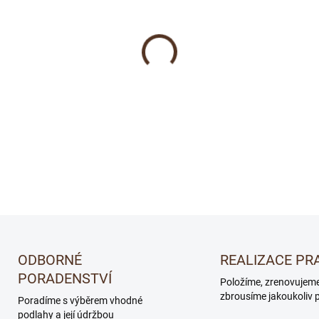
cena:
−
+
Podlahové lišty jsou ideáln
krytiny .
DETAILNÍ INFORMACE
ODBORNÉ
REALIZACE PR
PORADENSTVÍ
Položíme, zrenovujem
zbrousíme jakoukoliv 
Poradíme s výběrem vhodné
podlahy a její údržbou