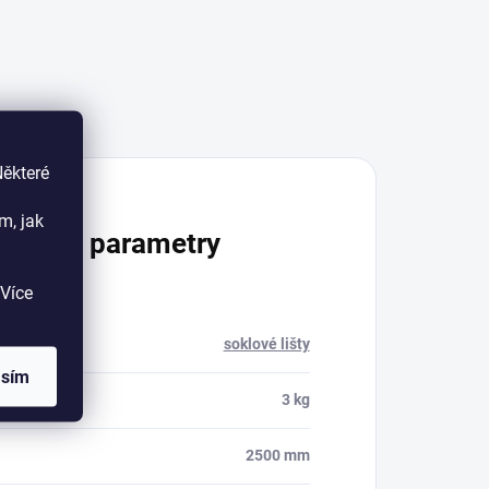
Diskuze
Některé
m, jak
lňkové parametry
Více
rie
:
soklové lišty
asím
ost
:
3 kg
2500 mm