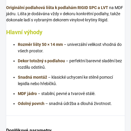
Originální podlahová lišta k podlahám RIGID SPC a LVT
na MDF
jádru. Lišta je dodávána vždy v dekoru konkrétní podlahy, takže
dokonale ladí s vybraným dekorem vinylové krytiny Rigid.
Hlavní výhody
Rozměr lišty 50 × 14 mm
– univerzální velikost vhodná do
všech prostor.
Dekor totožný s podlahou
– perfektní barevné sladění bez
rozdílu odstínů.
Snadná montáž
– klasické uchycení ke stěně pomocí
lepidla nebo hřebíčků.
MDF jádro
– stabilní, pevné a tvarově stálé.
Odolný povrch
– snadná údržba a dlouhá životnost.
Doplňkové parametry