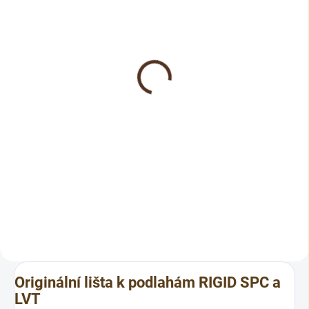
SKLADEM
SKLADEM
Rigid SPC vinyl floor
Rigid LVT vinyl floor
Beton tmavý 382310
Beton tmavý 382310
906 Kč
640 Kč
749 Kč bez DPH
529 Kč bez DPH
Do košíku
Do košíku
Rigid SPC – Beton tmavý.
Rigid LVT – Beton tmavý.
Plovoucí vinylová podlaha se
Elegantní tmavý betonový vzhled
zámkovým spojem v tmavém
pro moderní interiéry. Odolná
betonovém dekoru. Stabilní SPC
vinylová podlaha s dlouhou
jádro, integrovaná podložka a
životností, ideální pro bytové i
snadná montáž bez lepení.
komerční prostory. Prodej po...
Prodej po...
Originální lišta k podlahám RIGID SPC a
LVT