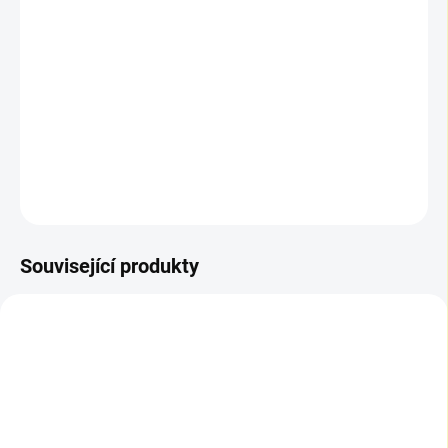
−
+
Přidat do košíku
Originální podlahová lišta
Rigid vinyl floor
na MDF jádru. Lišta je
dodávána vždy v dekoru konkrétní podlahy, takže dokonale ladí s
vybraným dekorem vinylové krytiny Rigid.
DETAILNÍ INFORMACE
ZEPTAT SE
Související produkty