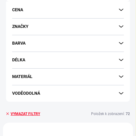
d
u
CENA
k
t
ů
ZNAČKY
BARVA
DÉLKA
MATERIÁL
VODĚODOLNÁ
Položek k zobrazení:
72
VYMAZAT FILTRY
V
ý