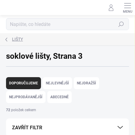
Přejít
na
obsah
Hledat
LIŠTY
soklové lišty
, Strana 3
Ř
a
DOPORUČUJEME
NEJLEVNĚJŠÍ
NEJDRAŽŠÍ
z
e
NEJPRODÁVANĚJŠÍ
ABECEDNĚ
n
í
72
položek celkem
p
r
ZAVŘÍT FILTR
o