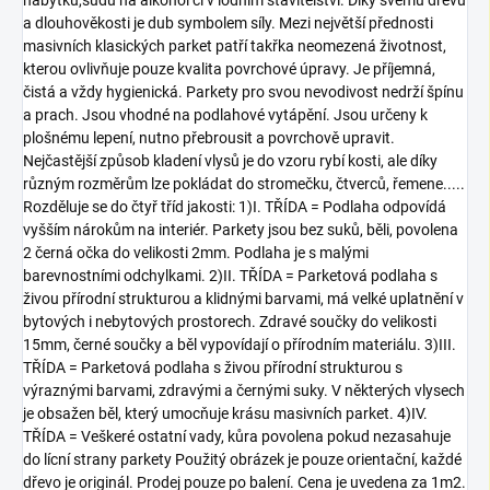
nábytku,sudů na alkohol či v lodním stavitelství. Díky svému dřevu
a dlouhověkosti je dub symbolem síly. Mezi největší přednosti
masivních klasických parket patří takřka neomezená životnost,
kterou ovlivňuje pouze kvalita povrchové úpravy. Je příjemná,
čistá a vždy hygienická. Parkety pro svou nevodivost nedrží špínu
a prach. Jsou vhodné na podlahové vytápění. Jsou určeny k
plošnému lepení, nutno přebrousit a povrchově upravit.
Nejčastější způsob kladení vlysů je do vzoru rybí kosti, ale díky
různým rozměrům lze pokládat do stromečku, čtverců, řemene.....
Rozděluje se do čtyř tříd jakosti: 1)I. TŘÍDA = Podlaha odpovídá
vyšším nárokům na interiér. Parkety jsou bez suků, běli, povolena
2 černá očka do velikosti 2mm. Podlaha je s malými
barevnostními odchylkami. 2)II. TŘÍDA = Parketová podlaha s
živou přírodní strukturou a klidnými barvami, má velké uplatnění v
bytových i nebytových prostorech. Zdravé součky do velikosti
15mm, černé součky a běl vypovídají o přírodním materiálu. 3)III.
TŘÍDA = Parketová podlaha s živou přírodní strukturou s
výraznými barvami, zdravými a černými suky. V některých vlysech
je obsažen běl, který umocňuje krásu masivních parket. 4)IV.
TŘÍDA = Veškeré ostatní vady, kůra povolena pokud nezasahuje
do lícní strany parkety Použitý obrázek je pouze orientační, každé
dřevo je originál. Prodej pouze po balení. Cena je uvedena za 1m2.