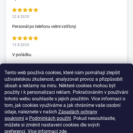
22.8.2025
Personál po telefonu velmi vstřícný.
13.8.2025
V pořádku.
Tento web používá cookies, které nám pomáhají zlepšit
5.7.2025
uživatelskou zkušenost, analyzovat provoz a přizpůsobit
Skvělý rychlax
obsah a reklamy na míru. Některé cookies mohou být
použity i k personalizaci reklam. Pokračováním v používání
tohoto webu souhlasíte s jejich použitím. Více informací o
tom, jak cookies využíváme a jak chráníme vaše osobní
Zobrazit další hodnocení
údaje, naleznete v našich
Zásadách ochrany
soukromí
a
Podmínkách použití
. Pokud nesouhlasíte,
můžete si změnit nastavení cookies dle svých
preferencí.
Více informací
zde
.