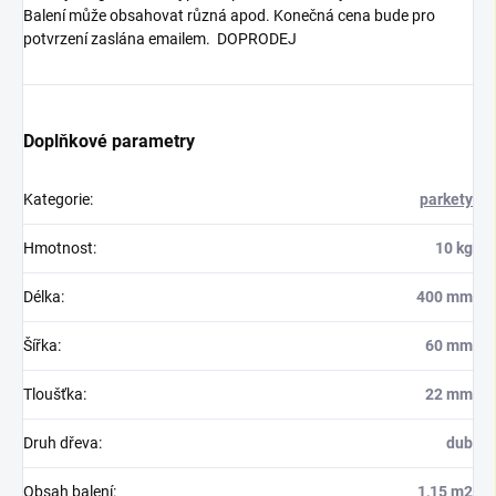
Balení může obsahovat různá apod. Konečná cena bude pro
potvrzení zaslána emailem. DOPRODEJ
Doplňkové parametry
Kategorie
:
parkety
Hmotnost
:
10 kg
Délka
:
400 mm
Šířka
:
60 mm
Tloušťka
:
22 mm
Druh dřeva
:
dub
Obsah balení
:
1,15 m2