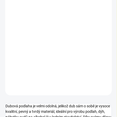
📦 Výpočet balení a ceny
Zadejte požadovanou plochu v m². Do košíku se vkládají
m², ale vždy v násobcích obsahu balení.
📦 Počet balení:
2
📏 Plocha k objednání:
2,30 m²
💰 Celková cena:
1 837,70 Kč
🛒 Do košíku se vkládají
m²
po
1,15 m²
(násobky balení).
DETAILNÍ INFORMACE
ZEPTAT SE
Dubová podlaha je velmi odolná, jelikož dub sám o sobě je vysoce
kvalitní, pevný a tvrdý materiál, ideální pro výrobu podlah, dýh,