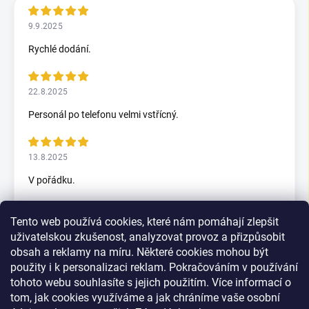
9.9.2025
Rychlé dodání.
22.8.2025
Personál po telefonu velmi vstřícný.
13.8.2025
V pořádku.
Tento web používá cookies, které nám pomáhají zlepšit
5.7.2025
uživatelskou zkušenost, analyzovat provoz a přizpůsobit
Skvělý rychlax
obsah a reklamy na míru. Některé cookies mohou být
použity i k personalizaci reklam. Pokračováním v používání
tohoto webu souhlasíte s jejich použitím. Více informací o
tom, jak cookies využíváme a jak chráníme vaše osobní