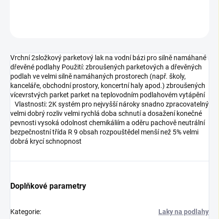
DETAILNÍ INFORMACE
ZEPTAT SE
Vrchní 2složkový parketový lak na vodní bázi pro silně namáhané
dřevěné podlahy Použití: zbroušených parketových a dřevěných
podlah ve velmi silně namáhaných prostorech (např. školy,
kanceláře, obchodní prostory, koncertní haly apod.) zbroušených
vícevrstvých parket parket na teplovodním podlahovém vytápění
Vlastnosti: 2K systém pro nejvyšší nároky snadno zpracovatelný
velmi dobrý rozliv velmi rychlá doba schnutí a dosažení konečné
pevnosti vysoká odolnost chemikáliím a oděru pachově neutrální
bezpečnostní třída R 9 obsah rozpouštědel menší než 5% velmi
dobrá krycí schnopnost
Doplňkové parametry
Kategorie
:
Laky na podlahy