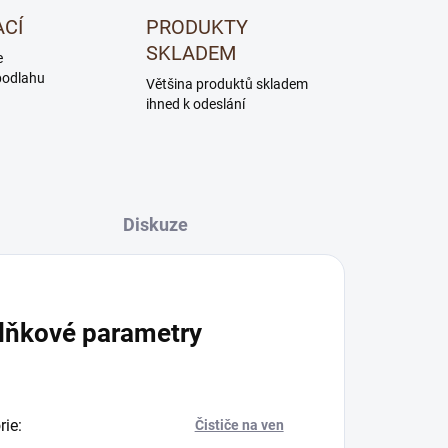
ACÍ
PRODUKTY
SKLADEM
e
podlahu
Většina produktů skladem
ihned k odeslání
Diskuze
lňkové parametry
rie
:
Čističe na ven