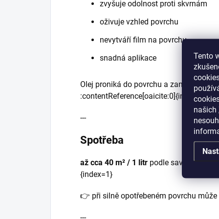
zvyšuje odolnost proti skvrnám
oživuje vzhled povrchu
nevytváří film na povrchu
Tento w
snadná aplikace
zkušeno
cookies
Olej proniká do povrchu a zanechává he
používá
:contentReference[oaicite:0]{index=0}
cookies
našich
---
nesouhl
inform
Spotřeba
Nast
až cca 40 m² / 1 litr
podle savosti a stav
{index=1}
👉 při silně opotřebeném povrchu může 
---