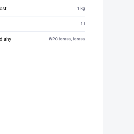
ost
:
1 kg
1 l
dlahy
:
WPC terasa, terasa