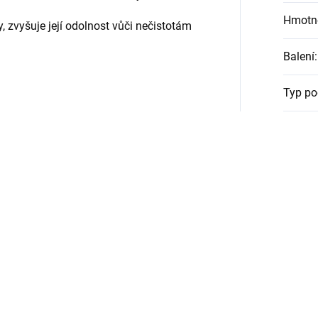
Hmotn
 zvyšuje její odolnost vůči nečistotám
Balení
:
Typ po