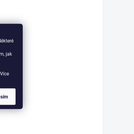
Některé
m, jak
Více
asím