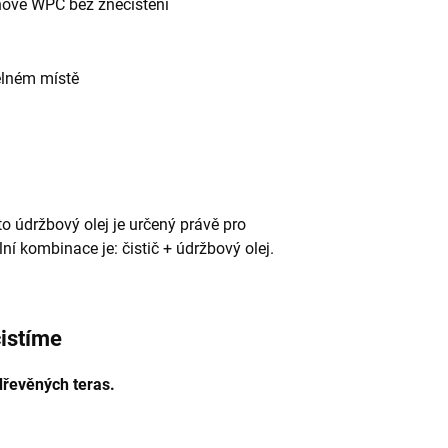
nové WPC bez znečištění
elném místě
o údržbový olej je určený právě pro
ní kombinace je: čistič + údržbový olej.
istíme
dřevěných teras.