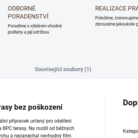
ODBORNÉ
REALIZACE PR
PORADENSTVÍ
Položíme, zrenovujem
zbrousíme jakoukoliv 
Poradíme s výběrem vhodné
podlahy a její údržbou
Související soubory (1)
Dop
rasy bez poškození
ní přípravek určený pro ošetření
a BPC terasy. Na rozdíl od běžných
Katego
ovrchu a nezanechal nevhodný film.