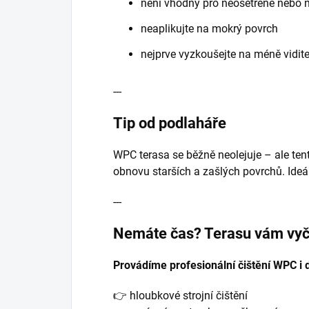
není vhodný pro neošetřené nebo 
neaplikujte na mokrý povrch
nejprve vyzkoušejte na méně vidit
---
Tip od podlaháře
WPC terasa se běžně neolejuje – ale tent
obnovu starších a zašlých povrchů. Ideál
---
Nemáte čas? Terasu vám vyč
Provádíme profesionální čištění WPC i 
👉 hloubkové strojní čištění