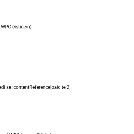
ě WPC čističem)
edí se :contentReference[oaicite:2]