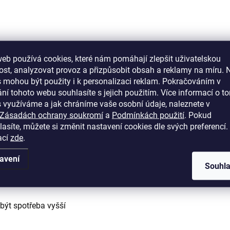
eb používá cookies, které nám pomáhají zlepšit uživatelskou
st, analyzovat provoz a přizpůsobit obsah a reklamy na míru. 
 mohou být použity i k personalizaci reklam. Pokračováním v
dvábně matný vzhled bez tvorby vrstvy.
ní tohoto webu souhlasíte s jejich použitím. Více informací o to
 využíváme a jak chráníme vaše osobní údaje, naleznete v
Zásadách ochrany soukromí
a
Podmínkách použití
. Pokud
asíte, můžete si změnit nastavení cookies dle svých preferencí.
ací
zde
.
avení
Souhl
u povrchu :contentReference[oaicite:1]
být spotřeba vyšší