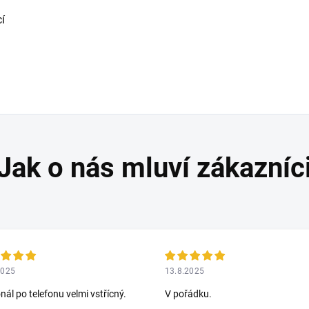
í
2025
13.8.2025
nál po telefonu velmi vstřícný.
V pořádku.