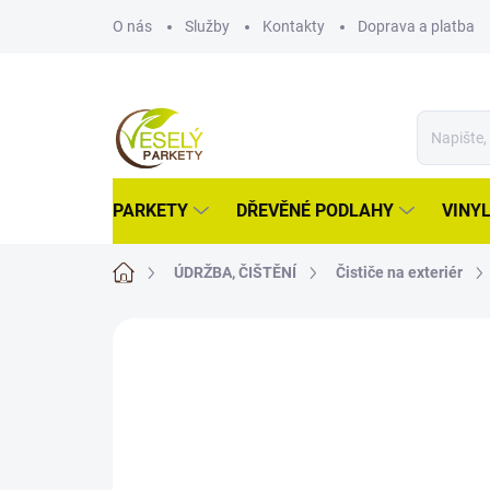
Přejít
O nás
Služby
Kontakty
Doprava a platba
na
obsah
PARKETY
DŘEVĚNÉ PODLAHY
VINY
Domů
ÚDRŽBA, ČIŠTĚNÍ
Čističe na exteriér