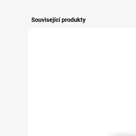
Související produkty
PALLEX2
DO 3 DNŮ
Pallmann X Extreme
Pal
dvousložkový - polomat
roz
5,5l
po
5 936 Kč
3 
4 906 Kč bez DPH
3 0