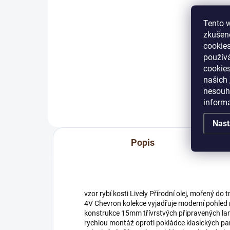
Do košíku
Tento w
zkušeno
cookies
Jednosložkový nebo
Kval
používá
dvousložkový vrchní parketový
olej
cookies
lak na vodní bázi pro silně
kter
našich
namáhané podlahy, přidáním
vys
nesouhl
tvrdidla možné použití na extra
mec
inform
zatížené...
zatí
Nast
Popis
vzor rybí kosti Lively Přírodní olej, mořený d
4V Chevron kolekce vyjadřuje moderní pohled n
konstrukce 15mm třívrstvých připravených l
rychlou montáž oproti pokládce klasických par