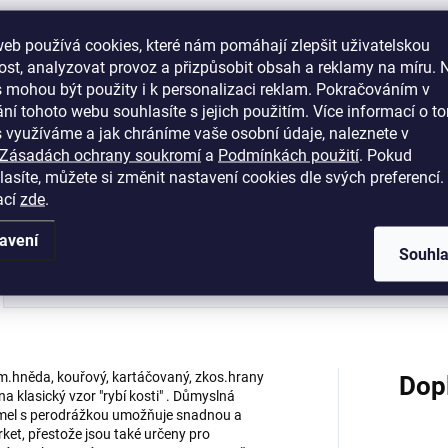
Do košíku
Bona SuperSport HD poskytu
eb používá cookies, které nám pomáhají zlepšit uživatelskou
pevný, vysoce odolný povrch.
st, analyzovat provoz a přizpůsobit obsah a reklamy na míru. 
 mohou být použity i k personalizaci reklam. Pokračováním v
itní 1-složkový vrchní lak na
ní tohoto webu souhlasíte s jejich použitím. Více informací o to
ovo-pryskyřičné (UA) bázi,
 využíváme a jak chráníme vaše osobní údaje, naleznete v
ý nabízí snadné zpracování a
Zásadách ochrany soukromí
a
Podmínkách použití
. Pokud
okou odolnost vůči
asíte, můžete si změnit nastavení cookies dle svých preferencí.
hanickému i chemickému
ací
zde
.
žení. Je vhodný pro...
avení
Souhl
Podobné (8)
o tm.hněda, kouřový, kartáčovaný, zkos.hrany
Dop
a klasický vzor "rybí kosti" . Důmyslná
amel s perodrážkou umožňuje snadnou a
ket, přestože jsou také určeny pro