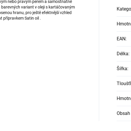
s levým nebo pravým perem a samostnatně
4 barevných variant v oleji s kartáčovaným
Katego
nou hranu, pro ještě efektnější vzhled
 přípravkem Satin oil .
Hmotn
EAN
:
Délka
:
Šířka
:
Tloušť
Hmotn
Obsah 