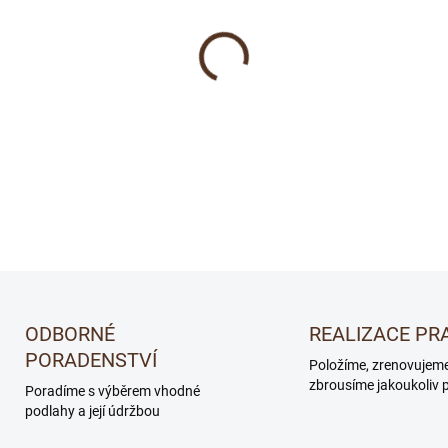
−
+
vzor rybí kosti Lively Přírodn
DETAILNÍ INFORMACE
ODBORNÉ
REALIZACE PR
PORADENSTVÍ
Položíme, zrenovujem
zbrousíme jakoukoliv 
Poradíme s výběrem vhodné
podlahy a její údržbou