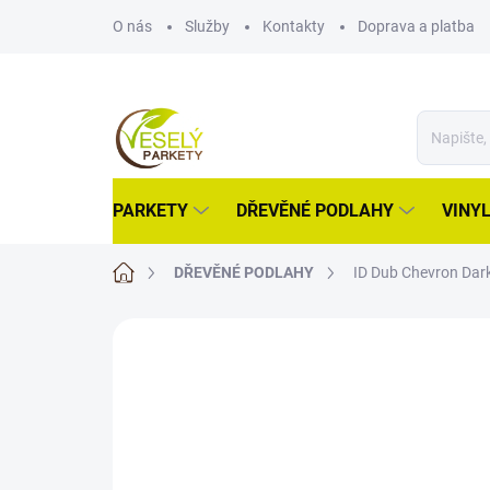
Přejít
O nás
Služby
Kontakty
Doprava a platba
na
obsah
PARKETY
DŘEVĚNÉ PODLAHY
VINY
Domů
DŘEVĚNÉ PODLAHY
ID Dub Chevron Dar
ZNAČKA:
KÄHRS