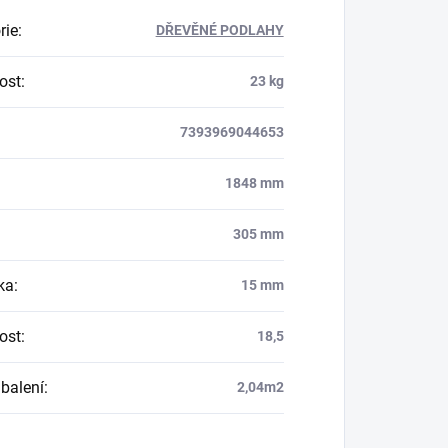
rie
:
DŘEVĚNÉ PODLAHY
ost
:
23 kg
7393969044653
1848 mm
305 mm
ka
:
15 mm
ost
:
18,5
balení
:
2,04m2