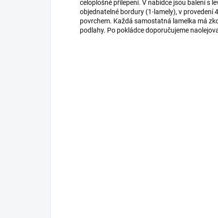
celoplošné přilepení. V nabídce jsou balení 
objednatelné bordury (1-lamely), v provedení 
povrchem. Každá samostatná lamelka má zkose
podlahy. Po pokládce doporučujeme naolejovat