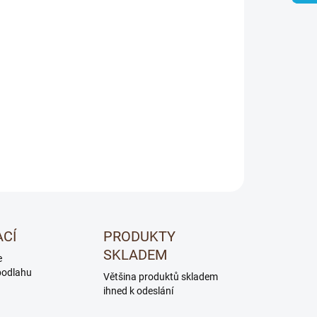
Přidat do košíku
í olej, mořený do tm.
ZEPTAT SE
ACÍ
PRODUKTY
SKLADEM
e
podlahu
Většina produktů skladem
ihned k odeslání