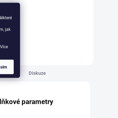
Detail
je
Bona Classic UX je vodou
Některé
ředitelný 1-složkový primer
m, jak
(základní lak) s jemným
tónováním světlejší barvy dřeva,
určený jako první vrstva na holé
Více
dřevo před aplikací vrchního laku.
asím
Diskuze
lňkové parametry