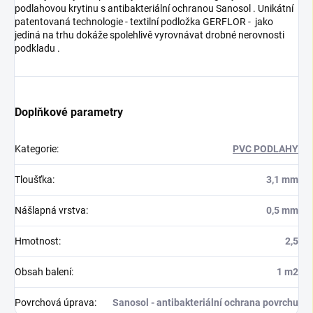
podlahovou krytinu s antibakteriální ochranou Sanosol . Unikátní
patentovaná technologie - textilní podložka GERFLOR - jako
jediná na trhu dokáže spolehlivě vyrovnávat drobné nerovnosti
podkladu .
Doplňkové parametry
Kategorie
:
PVC PODLAHY
Tloušťka
:
3,1 mm
Nášlapná vrstva
:
0,5 mm
Hmotnost
:
2,5
Obsah balení
:
1 m2
Povrchová úprava
:
Sanosol - antibakteriální ochrana povrchu