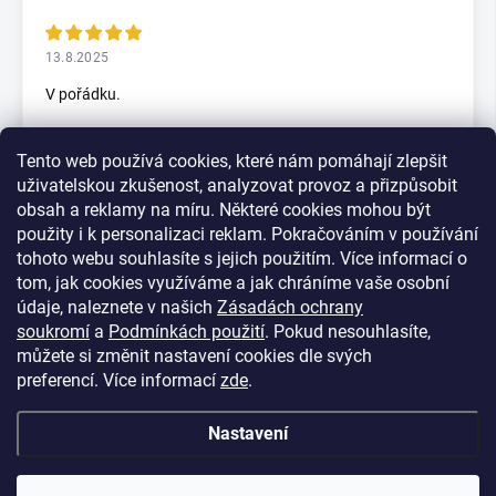
13.8.2025
V pořádku.
Tento web používá cookies, které nám pomáhají zlepšit
5.7.2025
uživatelskou zkušenost, analyzovat provoz a přizpůsobit
Skvělý rychlax
obsah a reklamy na míru. Některé cookies mohou být
použity i k personalizaci reklam. Pokračováním v používání
tohoto webu souhlasíte s jejich použitím. Více informací o
tom, jak cookies využíváme a jak chráníme vaše osobní
Zobrazit další hodnocení
údaje, naleznete v našich
Zásadách ochrany
soukromí
a
Podmínkách použití
. Pokud nesouhlasíte,
můžete si změnit nastavení cookies dle svých
preferencí.
Více informací
zde
.
Nastavení
Z