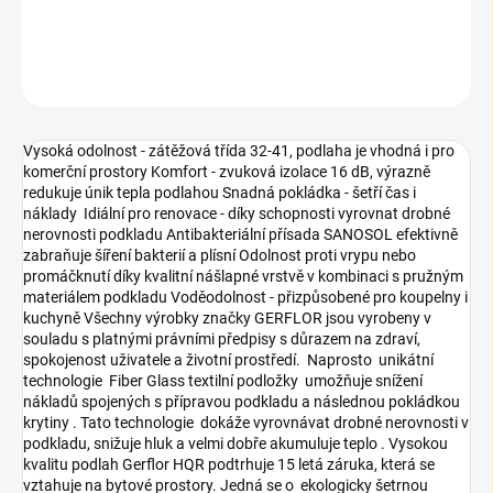
DETAILNÍ INFORMACE
ZEPTAT SE
Vysoká odolnost - zátěžová třída 32-41, podlaha je vhodná i pro
komerční prostory Komfort - zvuková izolace 16 dB, výrazně
redukuje únik tepla podlahou Snadná pokládka - šetří čas i
náklady Idiální pro renovace - díky schopnosti vyrovnat drobné
nerovnosti podkladu Antibakteriální přísada SANOSOL efektivně
zabraňuje šíření bakterií a plísní Odolnost proti vrypu nebo
promáčknutí díky kvalitní nášlapné vrstvě v kombinaci s pružným
materiálem podkladu Voděodolnost - přizpůsobené pro koupelny i
kuchyně Všechny výrobky značky GERFLOR jsou vyrobeny v
souladu s platnými právními předpisy s důrazem na zdraví,
spokojenost uživatele a životní prostředí. Naprosto unikátní
technologie Fiber Glass textilní podložky umožňuje snížení
nákladů spojených s přípravou podkladu a následnou pokládkou
krytiny . Tato technologie dokáže vyrovnávat drobné nerovnosti v
podkladu, snižuje hluk a velmi dobře akumuluje teplo . Vysokou
kvalitu podlah Gerflor HQR podtrhuje 15 letá záruka, která se
vztahuje na bytové prostory. Jedná se o ekologicky šetrnou