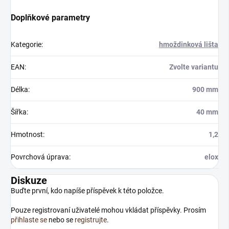
Doplňkové parametry
Kategorie
:
hmoždinková lišta
EAN
:
Zvolte variantu
Délka
:
900 mm
Šířka
:
40 mm
Hmotnost
:
1,2
Povrchová úprava
:
elox
Diskuze
Buďte první, kdo napíše příspěvek k této položce.
Pouze registrovaní uživatelé mohou vkládat příspěvky. Prosím
přihlaste se
nebo se
registrujte
.