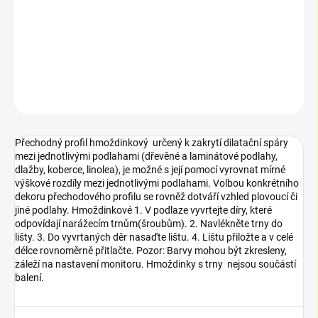
Přechodný profil hmoždinkový určený k zakrytí dilatační spáry
mezi jednotlivými podlahami (dřevěné a laminátové podlahy,
dlažby, koberce, linolea),...
DETAILNÍ INFORMACE
ZEPTAT SE
Přechodný profil hmoždinkový určený k zakrytí dilatační spáry
mezi jednotlivými podlahami (dřevěné a laminátové podlahy,
dlažby, koberce, linolea), je možné s její pomocí vyrovnat mírné
výškové rozdíly mezi jednotlivými podlahami. Volbou konkrétního
dekoru přechodového profilu se rovněž dotváří vzhled plovoucí či
jiné podlahy. Hmoždinkové 1. V podlaze vyvrtejte díry, které
odpovídají narážecím trnům(šroubům). 2. Navlékněte trny do
lišty. 3. Do vyvrtaných děr nasaďte lištu. 4. Lištu přiložte a v celé
délce rovnoměrně přitlačte. Pozor: Barvy mohou být zkresleny,
záleží na nastavení monitoru. Hmoždinky s trny nejsou součástí
balení.