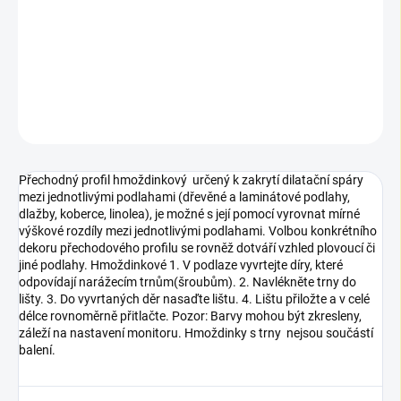
Přechodný profil hmoždinkový určený k zakrytí dilatační spáry
mezi jednotlivými podlahami (dřevěné a laminátové podlahy,
dlažby, koberce, linolea),...
DETAILNÍ INFORMACE
ZEPTAT SE
Přechodný profil hmoždinkový určený k zakrytí dilatační spáry
mezi jednotlivými podlahami (dřevěné a laminátové podlahy,
dlažby, koberce, linolea), je možné s její pomocí vyrovnat mírné
výškové rozdíly mezi jednotlivými podlahami. Volbou konkrétního
dekoru přechodového profilu se rovněž dotváří vzhled plovoucí či
jiné podlahy. Hmoždinkové 1. V podlaze vyvrtejte díry, které
odpovídají narážecím trnům(šroubům). 2. Navlékněte trny do
lišty. 3. Do vyvrtaných děr nasaďte lištu. 4. Lištu přiložte a v celé
délce rovnoměrně přitlačte. Pozor: Barvy mohou být zkresleny,
záleží na nastavení monitoru. Hmoždinky s trny nejsou součástí
balení.