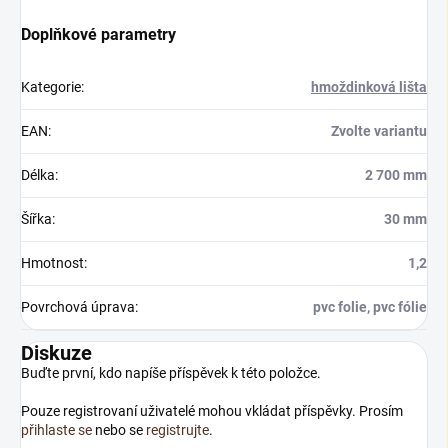
Doplňkové parametry
Kategorie
:
hmoždinková lišta
EAN
:
Zvolte variantu
Délka
:
2 700 mm
Šířka
:
30 mm
Hmotnost
:
1,2
Povrchová úprava
:
pvc folie, pvc fólie
Diskuze
Buďte první, kdo napíše příspěvek k této položce.
Pouze registrovaní uživatelé mohou vkládat příspěvky. Prosím
přihlaste se
nebo se
registrujte
.