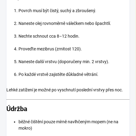
Povrch musí být čistý, suchý a zbroušený.
Naneste olej rovnoměrně válečkem nebo špachtlí.
Nechte schnout cca 8–12 hodin.
Proveďte mezibrus (zrnitost 120).
Naneste další vrstvu (doporučeny min. 2 vrstvy).
Po každé vrstvě zajistěte důkladné větrání.
Lehké zatížení je možné po vyschnutí poslední vrstvy přes noc.
Údržba
běžné čištění pouze mírně navlhčeným mopem (ne na
mokro)