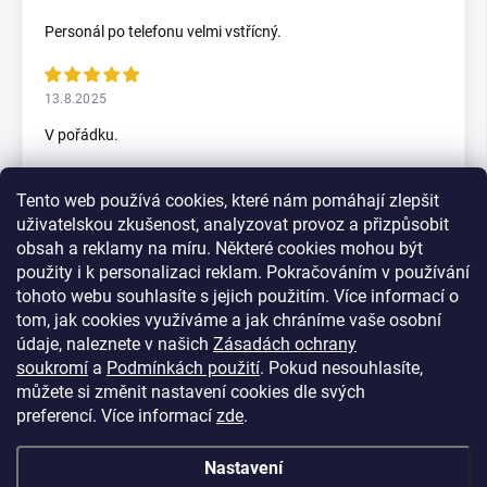
Personál po telefonu velmi vstřícný.
13.8.2025
V pořádku.
Tento web používá cookies, které nám pomáhají zlepšit
5.7.2025
uživatelskou zkušenost, analyzovat provoz a přizpůsobit
Skvělý rychlax
obsah a reklamy na míru. Některé cookies mohou být
použity i k personalizaci reklam. Pokračováním v používání
tohoto webu souhlasíte s jejich použitím. Více informací o
tom, jak cookies využíváme a jak chráníme vaše osobní
Zobrazit další hodnocení
údaje, naleznete v našich
Zásadách ochrany
soukromí
a
Podmínkách použití
. Pokud nesouhlasíte,
můžete si změnit nastavení cookies dle svých
preferencí.
Více informací
zde
.
Nastavení