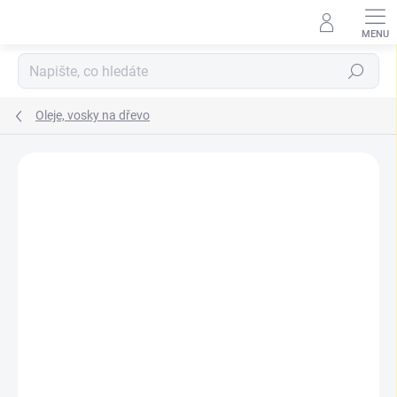
Přejít
na
obsah
Hledat
Oleje, vosky na dřevo
ZNAČKA:
PALLMANN