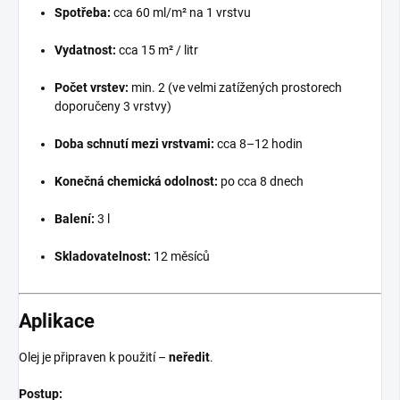
Spotřeba:
cca 60 ml/m² na 1 vrstvu
Vydatnost:
cca 15 m² / litr
Počet vrstev:
min. 2 (ve velmi zatížených prostorech
doporučeny 3 vrstvy)
Doba schnutí mezi vrstvami:
cca 8–12 hodin
Konečná chemická odolnost:
po cca 8 dnech
Balení:
3 l
Skladovatelnost:
12 měsíců
Aplikace
Olej je připraven k použití –
neředit
.
Postup: