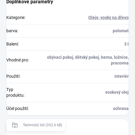
Doplňkové parametry
Kategorie
:
Oleje, vosky na dřevo
barva
:
polomat
Balení
:
3 l
obývací pokoj, dětský pokoj, herna, ložnice,
Vhodné pro
:
pracovna
Použití
:
interiér
Typ
voskový olej
produktu
:
Účel použití
:
ochrana
Technický list (352.6 kB)