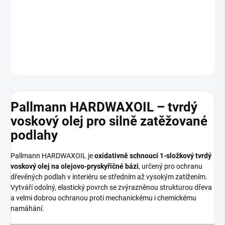
a velmi dobrou ochranou proti mechanickému i chemickému
namáhání.
DETAILNÍ INFORMACE
ZEPTAT SE
Pallmann HARDWAXOIL – tvrdý
voskový olej pro silně zatěžované
podlahy
Pallmann HARDWAXOIL je
oxidativně schnoucí 1-složkový tvrdý
voskový olej na olejovo-pryskyřičné bázi
, určený pro ochranu
dřevěných podlah v interiéru se středním až vysokým zatížením.
Vytváří odolný, elastický povrch se zvýrazněnou strukturou dřeva
a velmi dobrou ochranou proti mechanickému i chemickému
namáhání.