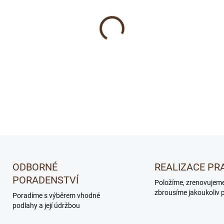
−
+
Kus přírody do vašeho bytu.
DETAILNÍ INFORMACE
ODBORNÉ
REALIZACE PR
PORADENSTVÍ
Položíme, zrenovujem
zbrousíme jakoukoliv 
Poradíme s výběrem vhodné
podlahy a její údržbou