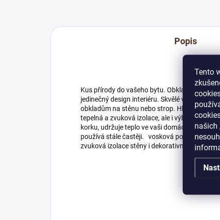
Popis
Tento w
zkušeno
Kus přírody do vašeho bytu. Obkladový korek j
cookies
jedinečný design interiéru. Skvělé vlastnosti k
používá
obkladům na stěnu nebo strop. Hlavními důvody
cookies
tepelná a zvuková izolace, ale i výborný vzhl
našich
korku, udržuje teplo ve vaši domácnosti. Díky 
nesouhl
používá stále častěji. vosková povrchová úpr
zvuková izolace stěny i dekorativní obklad
inform
Nast