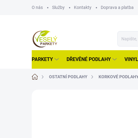
Přejít
O nás
Služby
Kontakty
Doprava a platba
na
obsah
PARKETY
DŘEVĚNÉ PODLAHY
VINY
Domů
OSTATNÍ PODLAHY
KORKOVÉ PODLAH
ZNAČKA:
WICANDERS