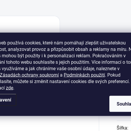
eb používá cookies, které nám pomáhají zlepšit uživatelskou
st, analyzovat provoz a přizpůsobit obsah a reklamy na míru. 
e přírodním materiálem pro individuální a
Dop
 mohou být použity i k personalizaci reklam. Pokračováním v
orku nejsou vlastní jen podlahám, ale také
ní tohoto webu souhlasíte s jejich použitím. Více informací o to
 využití korku pro tyto účely je nejen
 využíváme a jak chráníme vaše osobní údaje, naleznete v
ed korkových obkladů. Nízká tepelná vodivost
Zásadách ochrany soukromí
a
Podmínkách použití
. Pokud
jednoduché instalaci se korek v interiérech
asíte, můžete si změnit nastavení cookies dle svých preferencí.
ava plastický dekor vhodná tepelná a
Katego
ací
zde
.
Hmotn
avení
Souhl
Délka
:
Šířka
: