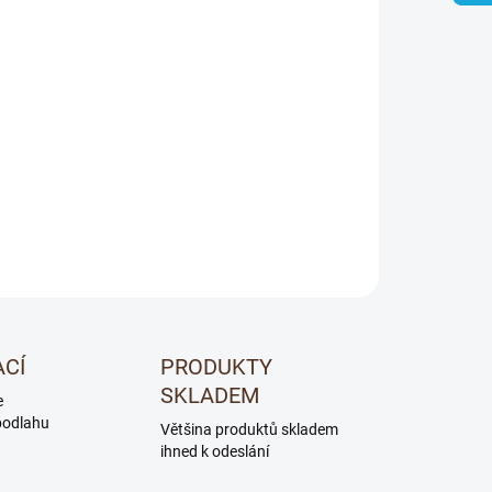
Přidat do košíku
ZEPTAT SE
ACÍ
PRODUKTY
SKLADEM
e
podlahu
Většina produktů skladem
ihned k odeslání