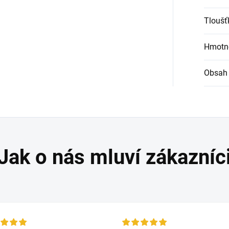
Tloušť
Hmotn
Obsah 