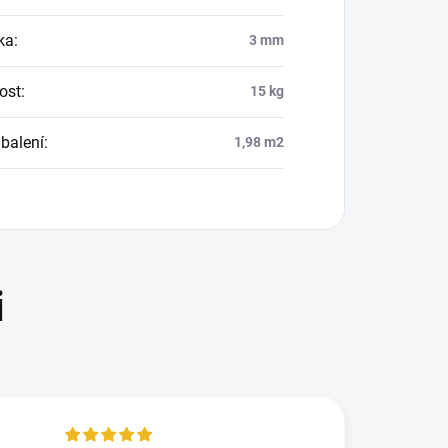
ka
:
3 mm
ost
:
15 kg
balení
:
1,98 m2