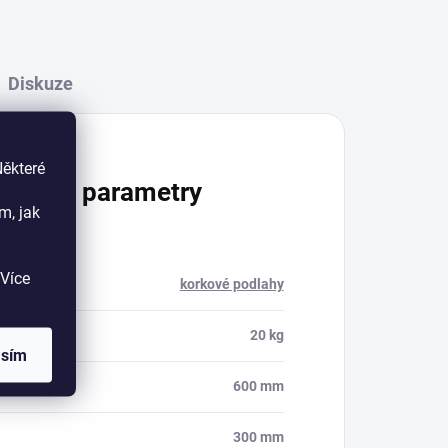
Diskuze
Některé
lňkové parametry
m, jak
Více
rie
:
korkové podlahy
ost
:
20 kg
asím
600 mm
300 mm