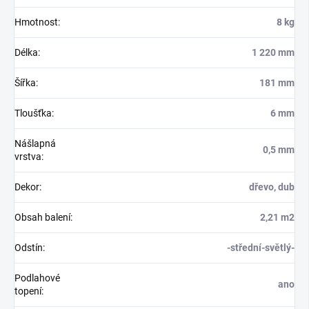
Hmotnost
:
8 kg
Délka
:
1 220 mm
Šířka
:
181 mm
Tloušťka
:
6 mm
Nášlapná
0,5 mm
vrstva
:
Dekor
:
dřevo, dub
Obsah balení
:
2,21 m2
Odstín
:
-střední-světlý-
Podlahové
ano
topení
: