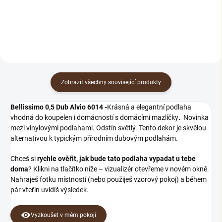
betonových podlah před lepením
podlahových...
Zobrazit všechny související produkty
Bellissimo 0,5 Dub Alvio 6014 -
Krásná a elegantní podlaha
vhodná do koupelen i domácností s domácími mazlíčky
.
Novinka
mezi vinylovými podlahami. Odstín světlý. Tento dekor je skvělou
alternativou k typickým přírodním dubovým podlahám.
Chceš si
rychle ověřit, jak bude tato podlaha vypadat u tebe
doma
? Klikni na tlačítko níže – vizualizér otevřeme v novém okně.
Nahraješ fotku místnosti (nebo použiješ vzorový pokoj) a během
pár vteřin uvidíš výsledek.
Vyzkoušet v mém pokoji