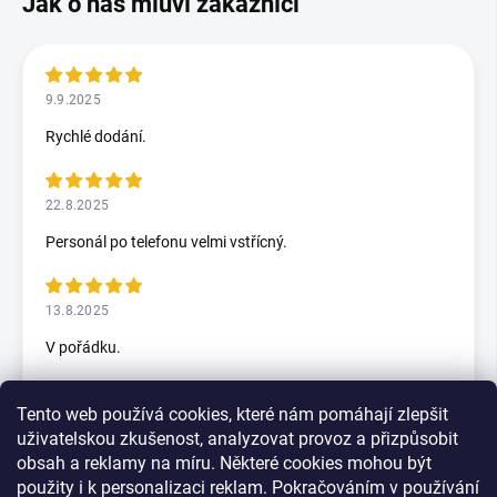
9.9.2025
Rychlé dodání.
22.8.2025
Personál po telefonu velmi vstřícný.
13.8.2025
V pořádku.
Tento web používá cookies, které nám pomáhají zlepšit
5.7.2025
uživatelskou zkušenost, analyzovat provoz a přizpůsobit
Skvělý rychlax
obsah a reklamy na míru. Některé cookies mohou být
použity i k personalizaci reklam. Pokračováním v používání