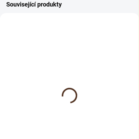
Související produkty
SKLADEM
SKLADEM
Lišta Image 100120
Unirovnal - stěrka 16 Kg
288 Kč
496 Kč
238 Kč bez DPH
410 Kč bez DPH
Do košíku
Do košíku
Voděodolná podlahová lišta
POPIS PRODUKTU:
Image nejen k podlahám Floor
Jednosložková vyrovnávací
Forever. Montáž lepením.
stěrková hmota, která se používá
do interiérů k vyrovnávání